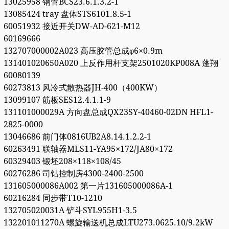
13025958 钢管BCS23.6.1.3.2-1
13085424 tray 盘体STS6101.8.5-1
60051932 接近开关DW-AD-621-M12
60169666
132707000002A023 高压胶管总成φ6×0.9m
131401020650A020 上反作用杆支架2501020KP008A 蓬翔
60080139
60273813 风冷式散热器JH-400（400KW）
13099107 筋板SES12.4.1.1-9
131101000029A 方向盘总成QX23SY-40460-02DN HFL1-
2825-0000
13046686 前门体0816UB2A8.14.1.2.2-1
60263491 联轴器MLS11-YA95×172/JA80×172
60329403 锻坯208×118×108/45
60276286 司钻控制房4300-2400-2500
131605000086A002 第一片131605000086A-1
60216284 同步带T10-1210
132705020031A 铲斗SYL955H1-3.5
132201011270A 螺旋输送机总成LTU273.0625.10/9.2kW