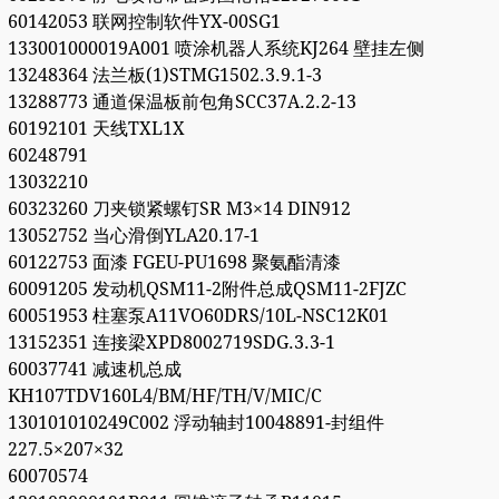
60142053 联网控制软件YX-00SG1
133001000019A001 喷涂机器人系统KJ264 壁挂左侧
13248364 法兰板(1)STMG1502.3.9.1-3
13288773 通道保温板前包角SCC37A.2.2-13
60192101 天线TXL1X
60248791
13032210
60323260 刀夹锁紧螺钉SR M3×14 DIN912
13052752 当心滑倒YLA20.17-1
60122753 面漆 FGEU-PU1698 聚氨酯清漆
60091205 发动机QSM11-2附件总成QSM11-2FJZC
60051953 柱塞泵A11VO60DRS/10L-NSC12K01
13152351 连接梁XPD8002719SDG.3.3-1
60037741 减速机总成
KH107TDV160L4/BM/HF/TH/V/MIC/C
130101010249C002 浮动轴封10048891-封组件
227.5×207×32
60070574