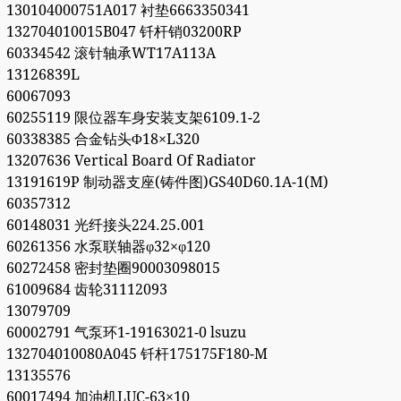
130104000751A017 衬垫6663350341
132704010015B047 钎杆销03200RP
60334542 滚针轴承WT17A113A
13126839L
60067093
60255119 限位器车身安装支架6109.1-2
60338385 合金钻头Φ18×L320
13207636 Vertical Board Of Radiator
13191619P 制动器支座(铸件图)GS40D60.1A-1(M)
60357312
60148031 光纤接头224.25.001
60261356 水泵联轴器φ32×φ120
60272458 密封垫圈90003098015
61009684 齿轮31112093
13079709
60002791 气泵环1-19163021-0 lsuzu
132704010080A045 钎杆175175F180-M
13135576
60017494 加油机LUC-63×10