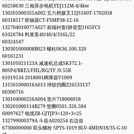
60258630 三相异步电机YEJ112M-4/4kw
130201000355A002 五六档拨叉12JS160T-1702058
60318517 联轴器CT-FSMP38-12-16
132704010077A027 前端衬套(静音型)165FCS
61026784 料浆泵40/40/4/316L/22
60324147
130301000008B023 螺柱0636.100.320
60161231
130101021123A 减速机总成SK372.1-
80SP4/BRE5/FHL/RG/TF /0.55K
61019534 2018001稠厚器V1009
131501000016A013 球铰挡圈Z26533137
60300716
130104000256A004 垫片718006018
130201000114B279 垫圈0501.326.584
60097627 电缆ZR-GJTJP3×120+3×25
132799000379A 斗齿A020254 右边齿
67300000000 双头螺栓 SPYS-1019 BLV-4MDN18/35-G-10