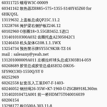
60311725 螺母W3C-00009
60341162 散热器ZH885×575×1355-S140Y45Z60 for
6HK/QSL
13119632 上盖板总成QP25C.11.2
13228766 掩护梁右侧护板Z246.12
60102960 O形圈18×3.55GB3452.1进口
131401010300A032 齿圈托盘A2305042C1
13246450 机头架体G108.1.1.1WX
13254734 预热警示牌SY55C9K3R-TZ-16
mail：salesany@yeah.net
131201000009A011 左横拉杆球头总成3303B14-059
60268689 胶管总成胶管总成4SH32-DKOS-
SFS90(130)-1550Q/SY 0
60252969
60262558 缸套压入工装D07-F-1403-
60246052 钢丝绳26-35W×K7-1960-U-ZSGB8918L360m
131402010472A001 前一桥HDM75T040016039
60206154
13298177 板Q500A.303.11-8