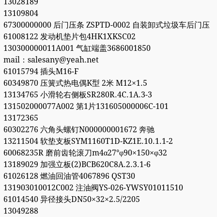
13028189
13109804
67300000000 后门压条 ZSPTD-0002 自装卸式垃圾车后门压
61008122 发动机垫片包4HK1XKSC02
130300000011A001 气缸端盖3686001850
mail：salesany@yeah.net
61015794 插头M16-F
60349870 压簧式热电偶K型 2米 M12×1.5
13134765 小滑轮右侧板SR280R.4C.1A.3-3
131502000077A002 第1片131605000006C-101
13172365
60302276 六角头螺钉N000000001672 奔驰
13211504 软垫支板SYM1160T1D-KZ1E.10.1.1-2
60068235R 磨前齿轮滚刀m4α27°φ90×150×φ32
13189029 加强立板(2)BCB620C8A.2.3.1-6
61026128 燃油回油管4067896 QST30
131903010012C002 注油阀YS-026-YWSY01011510
61014540 异径接头DN50×32×2.5/2205
13049288