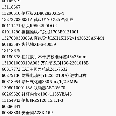
60145319
13118667
13290610 侧压板XD802820X.5-4
132727020031A 截齿U170-Z25 合金豆
60111471 钻头R95025.0DOR
61011290 换挡操纵杆总成1703B0121001
132708030385A 直线导轨LSH15HN2×1430S25AN-M4
60183587 齿轮轴XB-6-40039
13118679
60180578 扭矩扳手不干胶校准标签45×25mm
131301000319A003 万向节叉BJ130-2201018B
60317772 CAT主阀盖总成241-7632
60279136 防爆电动机YBCS3-210(A) 进线口右
60318954 增压气化器350Nm#/h/2.5MPa
130801000118A 联轴器ABC-V670
60269626 钎杆内套φ100×113SYBA43
13154942 侧板ⅡRZS120.15.1.1-3
60266641
60348304 安全阀A28K-16P