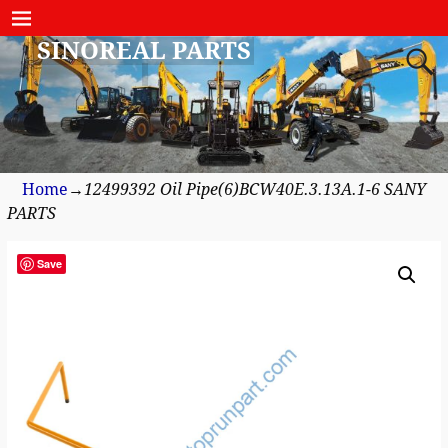
SINOREAL PARTS
Home
→
12499392 Oil Pipe(6)BCW40E.3.13A.1-6 SANY
PARTS
Save