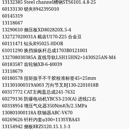
13132385 Steel channel槽钢STS6101.4.8-25
60133130 锁夹8942395010
60145319
13118667
13290610 侧压板XD802820X.5-4
132727020031A 截齿U170-Z25 合金豆
60111471 钻头R95025.0DOR
61011290 换挡操纵杆总成1703B0121001
132708030385A 直线导轨LSH15HN2×1430S25AN-M4
60183587 齿轮轴XB-6-40039
13118679
60180578 扭矩扳手不干胶校准标签45×25mm
131301000319A003 万向节叉BJ130-2201018B
60317772 CAT主阀盖总成241-7632
60279136 防爆电动机YBCS3-210(A) 进线口右
60318954 增压气化器350Nm#/h/2.5MPa
130801000118A 联轴器ABC-V670
60269626 钎杆内套φ100×113SYBA43
13154942 侧板ⅡRZS120.15.1.1-3