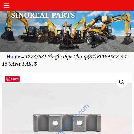
SINOREAL PARTS
Home
→
12737631 Single Pipe Clamp(34)BCW46C8.6.1-
15 SANY PARTS
Save