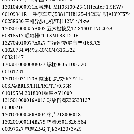
130104000931A 减速机MH3S130-25-G(Heater 1.5KW)
60109941R 二手泵车ZLJ5381THB125-44(车架号JALY9F5Y4
60258630 三相异步电机YEJ112M-4/4kw
130201000355A002 五六档拨叉12JS160T-1702058
60318517 联轴器CT-FSMP38-12-16
132704010077A027 前端衬套(静音型)165FCS
61026784 料浆泵40/40/4/316L/22
60324147
130301000008B023 螺柱0636.100.320
60161231
130101021123A 减速机总成SK372.1-
80SP4/BRE5/FHL/RG/TF /0.55K
61019534 2018001稠厚器V1009
131501000016A013 球铰挡圈Z26533137
60300716
130104000256A004 垫片718006018
130201000114B279 垫圈0501.326.584
60097627 电缆ZR-GJTJP3×120+3×25