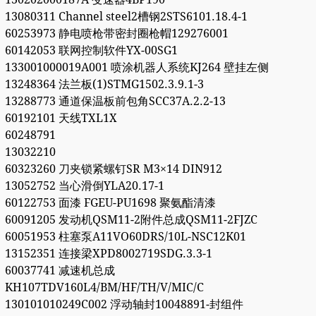
13080311 Channel steel2槽钢2STS6101.18.4-1
60253973 静电喷枪带密封圈枪帽129276001
60142053 联网控制软件YX-00SG1
133001000019A001 喷涂机器人系统KJ264 壁挂左侧
13248364 法兰板(1)STMG1502.3.9.1-3
13288773 通道保温板前包角SCC37A.2.2-13
60192101 天线TXL1X
60248791
13032210
60323260 刀夹锁紧螺钉SR M3×14 DIN912
13052752 当心滑倒YLA20.17-1
60122753 面漆 FGEU-PU1698 聚氨酯清漆
60091205 发动机QSM11-2附件总成QSM11-2FJZC
60051953 柱塞泵A11VO60DRS/10L-NSC12K01
13152351 连接梁XPD8002719SDG.3.3-1
60037741 减速机总成
KH107TDV160L4/BM/HF/TH/V/MIC/C
130101010249C002 浮动轴封10048891-封组件