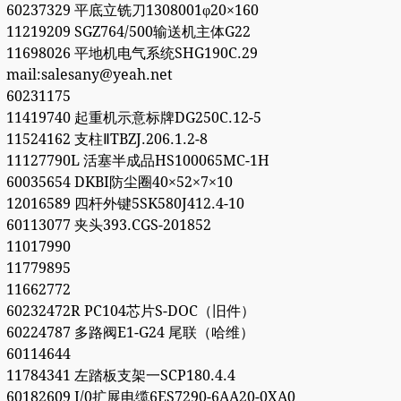
60237329 平底立铣刀1308001φ20×160
11219209 SGZ764/500输送机主体G22
11698026 平地机电气系统SHG190C.29
mail:salesany@yeah.net
60231175
11419740 起重机示意标牌DG250C.12-5
11524162 支柱ⅡTBZJ.206.1.2-8
11127790L 活塞半成品HS100065MC-1H
60035654 DKBI防尘圈40×52×7×10
12016589 四杆外键5SK580J412.4-10
60113077 夹头393.CGS-201852
11017990
11779895
11662772
60232472R PC104芯片S-DOC（旧件）
60224787 多路阀E1-G24 尾联（哈维）
60114644
11784341 左踏板支架一SCP180.4.4
60182609 I/0扩展电缆6ES7290-6AA20-0XA0