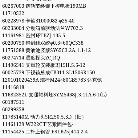
60267003 链轨节终锻下模电极190MB
11710532
60228978 卡箍31000082-φ25-40
60233004 分动箱前驱动法兰W703.3
11161981 密封环TBZJ.135-5
60200750 铅封线双绞φ0.3×60QC338
11751588 黄油池竖版SY65C3.2A.1.1-12
60274714 温度探头ZCJRQ
11496541 支重轮安装板BJ15H.5.5-12
60025739 下视镜总成CB311-SL150SR150
120101020439A 螺栓M24×80GB5783 达克锈
11416818
11682352L 支腿轴料坯SYM5468J.3.11A.6-1(L)
60187511
60299258
11785140M 动力头SR250.5.3D（旧）
11461139 W222C工艺紧固件包-
11154425 二杆上钢管 ESLB25J414.2-4