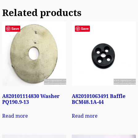
Related products
Save
Save
A820101114830 Washer
A820101063491 Baffle
PQ190.9-13
BCM48.1A-44
Read more
Read more