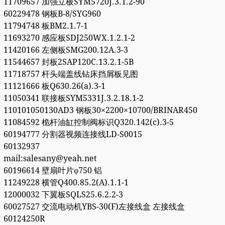
11709657 加强立板SYM5720J.3.1.2-90
60229478 钢板B-8/SYG960
11794748 板BM2.1.7-1
11693270 感应板SDJ250WX.1.2.1-2
11420166 左侧板SMG200.12A.3-3
11544657 封板2SAP120C.13.2.1-5B
11718757 杆头端盖线钻床挡屑板见图
11121666 板Q630.26(a).3-1
11050341 联接板SYM5331J.3.2.18.1-2
110101050130AD3 钢板30×2200×10700/BRINAR450
11084592 桅杆油缸控制阀标识Q320.142(c).3-5
60194777 分割器视频连接线LD-S0015
60132937
mail:salesany@yeah.net
60196614 壁扇叶片φ750 铝
11249228 横管Q400.85.2(A).1.1-1
12000032 下翼板SQLS25.6.2.2-3
60027527 交流电动机YBS-30(F)左接线盒 左接线盒
60124250R