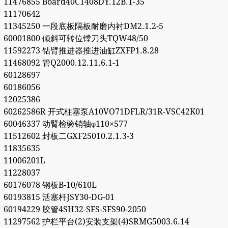
11476855 Board40C1408DY.12B.1-35
11170642
11345250 一段底板隔板耐磨内衬DM2.1.2-5
60001800 倾斜可转位镗刀头TQW48/50
11592273 钻臂推进器推进油缸ZXFP1.8.28
11468092 管Q2000.12.11.6.1-1
60128697
60186056
12025386
60262586R 开式柱塞泵A10VO71DFLR/31R-VSC42K01
60046337 动臂检验销轴φ110×577
11512602 封板二GXF25010.2.1.3-3
11835635
11006201L
11228037
60176078 钢板B-10/610L
60193815 活塞杆JSY30-DG-01
60194229 胶管4SH32-SFS-SFS90-2050
11297562 护栏平台(2)安装支架(4)SRMG5003.6.14