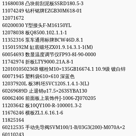
11680038 凸块前刮泥板SSRD180.5-3
11074249 钻杆铭牌EZGB30M618-01
12071672
60200030 Y型接头F-M16150YL
12078038 板Q8500.102.1.1-1
11352316 泵车通用标牌BCW46D.8.1
11501592M 缸底锻坯ZX01.9.14.3.1-1(M)
60054693 数显温度调节仪FP93-8I-90-0000
11742974 折板LTY9000.21A.8-1
120101050236B 螺栓M10×135GB16674.1 10.9级 镀白锌
60071945 塑料袋610×610 深蓝色
12037920L 板3料坯SVC120S.1.4.1-3(L)
60269689D 止退销φ17.5×263SYBA130
60062406 前面板上装饰件J-1006-ZJ070205
11203642 板10QY100-R-100001.3-2
11676246 横板ZL1.6.16.1-6
11825164
60212535 手动先导阀SVM100/1-B/03G3(200)-M070A×2
60110243