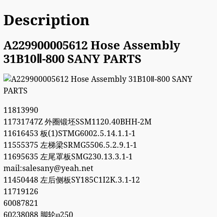
Description
A229900005612 Hose Assembly
31B10Ⅱ-800 SANY PARTS
11813990
11731747Z 外圈锻坯SSM1120.40BHH-2M
11616453 板(1)STMG6002.5.14.1.1-1
11555375 左梯梁SRMG5506.5.2.9.1-1
11695635 左尾罩板SMG230.13.3.1-1
mail:salesany@yeah.net
11450448 左后侧板SY185C1I2K.3.1-12
11719126
60087821
60238088 脚轮φ250