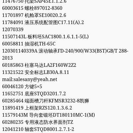
11476750 托架SAP45ET.1.2.6
60003615 螺栓897012-8360
11701897 机舱罩SE10020.2.6
11784091 液压系统配管图C17.11(A).2
12070339
11507143L 板料坯SAC1800.1.6.1.1-5(L)
60058811 抽湿机TH-65C
120301140339A 滚动轴承FD-240/900/W33(BST)GB/T 288-
2013
60185863 柱塞马达LA2F160W2Z2
11321522 安全标志LB30A.8.11
mail:salesany@yeah.net
60046120 方键5×5
11652751 底座STQD3201.7.2
60285464 端面槽刀杆KFMSR3232-8凯狮
11891419 上框架RZS120.1.3.6.2
11579143M 导向套锻坯DT180110MC-1(M)
60280235 专用液态防水界面剂TZ
12041210 轴套STQD8001.2.7.1-2