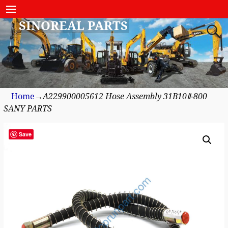
SINOREAL PARTS
Home
→
A229900005612 Hose Assembly 31B10Ⅱ-800
SANY PARTS
Save