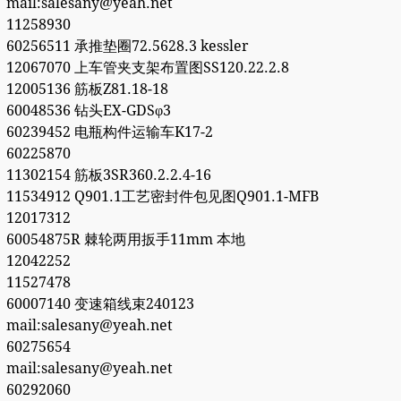
mail:salesany@yeah.net
11258930
60256511 承推垫圈72.5628.3 kessler
12067070 上车管夹支架布置图SS120.22.2.8
12005136 筋板Z81.18-18
60048536 钻头EX-GDSφ3
60239452 电瓶构件运输车K17-2
60225870
11302154 筋板3SR360.2.2.4-16
11534912 Q901.1工艺密封件包见图Q901.1-MFB
12017312
60054875R 棘轮两用扳手11mm 本地
12042252
11527478
60007140 变速箱线束240123
mail:salesany@yeah.net
60275654
mail:salesany@yeah.net
60292060