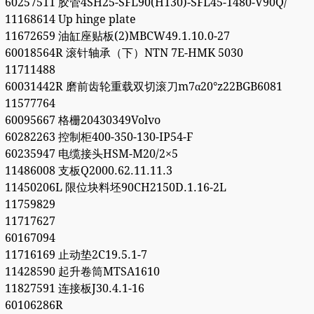
60257511 胶管4SH25-SFL90(H130)-SFL45-1480-V90Q/
11168614 Up hinge plate
11672659 油缸座贴板(2)MBCW49.1.10.0-27
60018564R 滚针轴承（下）NTN 7E-HMK 5030
11711488
60031442R 磨前齿轮重载双切滚刀m7α20°z22BGB6081
11577764
60095667 格栅20430349Volvo
60282263 控制柜400-350-130-IP54-F
60235947 电缆接头HSM-M20/2×5
11486008 支板Q2000.62.11.11.3
11450206L 限位块料坯90CH2150D.1.16-2L
11759829
11717627
60167094
11716169 止动垫2C19.5.1-7
11428590 起升卷筒MTSA1610
11827591 连接板J30.4.1-16
60106286R