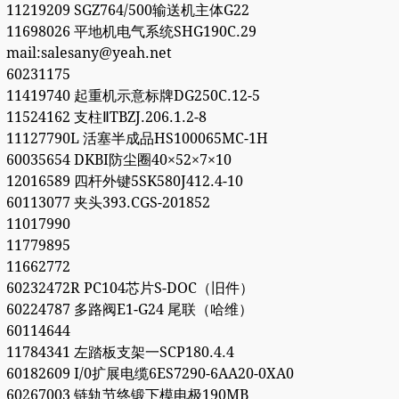
11219209 SGZ764/500输送机主体G22
11698026 平地机电气系统SHG190C.29
mail:salesany@yeah.net
60231175
11419740 起重机示意标牌DG250C.12-5
11524162 支柱ⅡTBZJ.206.1.2-8
11127790L 活塞半成品HS100065MC-1H
60035654 DKBI防尘圈40×52×7×10
12016589 四杆外键5SK580J412.4-10
60113077 夹头393.CGS-201852
11017990
11779895
11662772
60232472R PC104芯片S-DOC（旧件）
60224787 多路阀E1-G24 尾联（哈维）
60114644
11784341 左踏板支架一SCP180.4.4
60182609 I/0扩展电缆6ES7290-6AA20-0XA0
60267003 链轨节终锻下模电极190MB