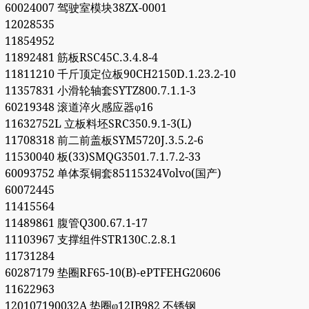
60024007 驾驶室模块38ZX-0001
12028535
11854952
11892481 筋板RSC45C.3.4.8-4
11811210 千斤顶定位板90CH2150D.1.23.2-10
11357831 小滑轮轴套SYTZ800.7.1.1-3
60219348 滚道淬火感应器φ16
11632752L 立板料坯SRC350.9.1-3(L)
11708318 前二前盖板SYM5720J.3.5.2-6
11530040 板(33)SMQG3501.7.1.7.2-33
60093752 单体泵铜套85115324Volvo(国产)
60072445
11415564
11489861 腹管Q300.67.1-17
11103967 支撑组件STR130C.2.8.1
11731284
60287179 垫圈RF65-10(B)-ePTFEHG20606
11622963
120107190032A 垫圈φ12JB982 不锈钢