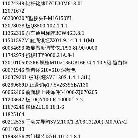
11074249 钻杆铭牌EZGB30M618-01
12071672
60200030 Y型接头F-M16150YL
12078038 板Q8500.102.1.1-1
11352316 泵车通用标牌BCW46D.8.1
11501592M 缸底锻坯ZX01.9.14.3.1-1(M)
60054693 数显温度调节仪FP93-8I-90-0000
11742974 折板LTY9000.21A.8-1
120101050236B 螺栓M10×135GB16674.1 10.9级 镀白锌
60071945 塑料袋610×610 深蓝色
12037920L 板3料坯SVC120S.1.4.1-3(L)
60269689D 止退销φ17.5×263SYBA130
60062406 前面板上装饰件J-1006-ZJ070205
11203642 板10QY100-R-100001.3-2
11676246 横板ZL1.6.16.1-6
11825164
60212535 手动先导阀SVM100/1-B/03G3(200)-M070A×2
60110243
11898456 右门焊装J37H.10.2.1.8.1