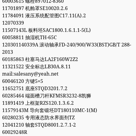
60003615 螺栓897012-8360
11701897 机舱罩SE10020.2.6
11784091 液压系统配管图C17.11(A).2
12070339
11507143L 板料坯SAC1800.1.6.1.1-5(L)
60058811 抽湿机TH-65C
120301140339A 滚动轴承FD-240/900/W33(BST)GB/T 288-
2013
60185863 柱塞马达LA2F160W2Z2
11321522 安全标志LB30A.8.11
mail:salesany@yeah.net
60046120 方键5×5
11652751 底座STQD3201.7.2
60285464 端面槽刀杆KFMSR3232-8凯狮
11891419 上框架RZS120.1.3.6.2
11579143M 导向套锻坯DT180110MC-1(M)
60280235 专用液态防水界面剂TZ
12041210 轴套STQD8001.2.7.1-2
60029248R