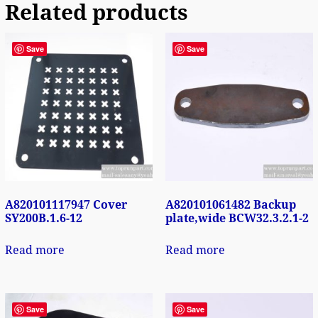
Related products
Save
Save
A820101117947 Cover
A820101061482 Backup
SY200B.1.6-12
plate,wide BCW32.3.2.1-2
Read more
Read more
Save
Save