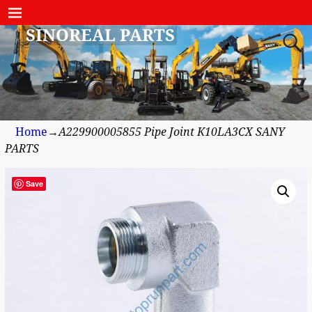
SINOREAL PARTS
Home
→
A229900005855 Pipe Joint K10LA3CX SANY
PARTS
Save