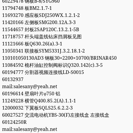
60229478 钢板B-8/SYG960
11794748 板BM2.1.7-1
11693270 感应板SDJ250WX.1.2.1-2
11420166 左侧板SMG200.12A.3-3
11544657 封板2SAP120C.13.2.1-5B
11718757 杆头端盖线钻床挡屑板见图
11121666 板Q630.26(a).3-1
11050341 联接板SYM5331J.3.2.18.1-2
110101050130AD3 钢板30×2200×10700/BRINAR450
11084592 桅杆油缸控制阀标识Q320.142(c).3-5
60194777 分割器视频连接线LD-S0015
60132937
mail:salesany@yeah.net
60196614 壁扇叶片φ750 铝
11249228 横管Q400.85.2(A).1.1-1
12000032 下翼板SQLS25.6.2.2-3
60027527 交流电动机YBS-30(F)左接线盒 左接线盒
60124250R
mail:salesany@yeah.net