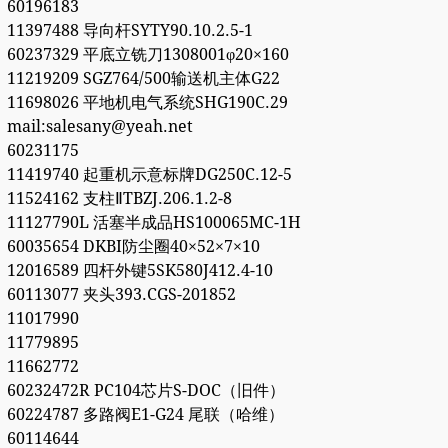
60196183
11397488 导向杆SYTY90.10.2.5-1
60237329 平底立铣刀1308001φ20×160
11219209 SGZ764/500输送机主体G22
11698026 平地机电气系统SHG190C.29
mail:salesany@yeah.net
60231175
11419740 起重机示意标牌DG250C.12-5
11524162 支柱ⅡTBZJ.206.1.2-8
11127790L 活塞半成品HS100065MC-1H
60035654 DKBI防尘圈40×52×7×10
12016589 四杆外键5SK580J412.4-10
60113077 夹头393.CGS-201852
11017990
11779895
11662772
60232472R PC104芯片S-DOC（旧件）
60224787 多路阀E1-G24 尾联（哈维）
60114644