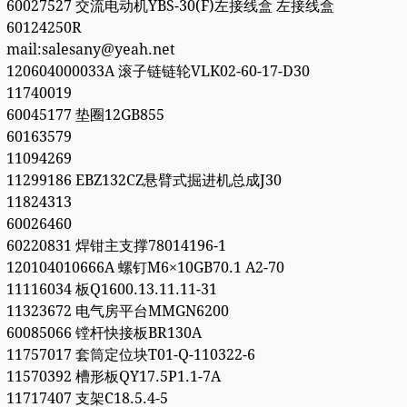
60027527 交流电动机YBS-30(F)左接线盒 左接线盒
60124250R
mail:salesany@yeah.net
120604000033A 滚子链链轮VLK02-60-17-D30
11740019
60045177 垫圈12GB855
60163579
11094269
11299186 EBZ132CZ悬臂式掘进机总成J30
11824313
60026460
60220831 焊钳主支撑78014196-1
120104010666A 螺钉M6×10GB70.1 A2-70
11116034 板Q1600.13.11.11-31
11323672 电气房平台MMGN6200
60085066 镗杆快接板BR130A
11757017 套筒定位块T01-Q-110322-6
11570392 槽形板QY17.5P1.1-7A
11717407 支架C18.5.4-5