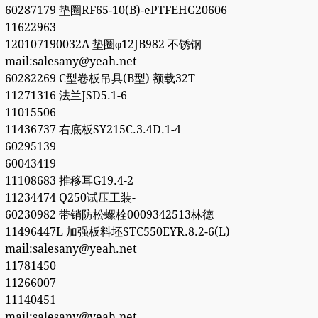
60287179 垫圈RF65-10(B)-ePTFEHG20606
11622963
120107190032A 垫圈φ12JB982 不锈钢
mail:salesany@yeah.net
60282269 C型卷板吊具(B型) 额载32T
11271316 法兰JSD5.1-6
11015506
11436737 右底板SY215C.3.4D.1-4
60295139
60043419
11108683 推移耳G19.4-2
11234474 Q250试压工装-
60230982 带销防松螺栓0009342513林德
11496447L 加强板料坯STC550EYR.8.2-6(L)
mail:salesany@yeah.net
11781450
11266007
11140451
mail:salesany@yeah.net