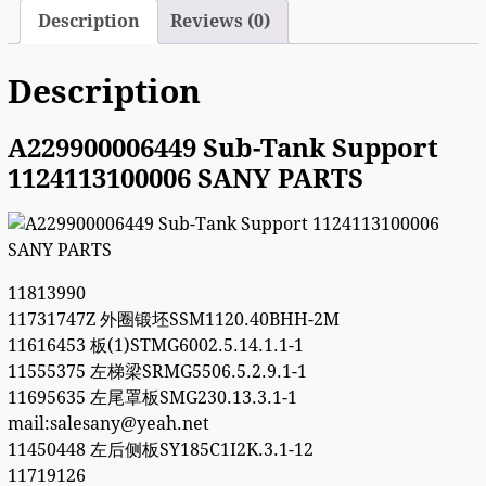
Description
Reviews (0)
Description
A229900006449 Sub-Tank Support
1124113100006 SANY PARTS
11813990
11731747Z 外圈锻坯SSM1120.40BHH-2M
11616453 板(1)STMG6002.5.14.1.1-1
11555375 左梯梁SRMG5506.5.2.9.1-1
11695635 左尾罩板SMG230.13.3.1-1
mail:salesany@yeah.net
11450448 左后侧板SY185C1I2K.3.1-12
11719126