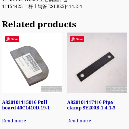
11154425 二杆上钢管 ESLB25J414.2-4
Related products
Save
Save
A820101115016 Pull
A820101117116 Pipe
board 40C1410D.19-1
clamp SY200B.1.4.1-3
Read more
Read more