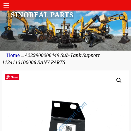
SINOREAL PARTS
Home
→
A229900006449 Sub-Tank Support
1124113100006 SANY PARTS
Save