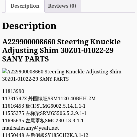
Description
Reviews (0)
Description
A229900008660 Steering Knuckle
Adjusting Shim 30Z01-01022-29
SANY PARTS
11813990
11731747Z 外圈锻坯SSM1120.40BHH-2M
11616453 板(1)STMG6002.5.14.1.1-1
11555375 左梯梁SRMG5506.5.2.9.1-1
11695635 左尾罩板SMG230.13.3.1-1
mail:salesany@yeah.net
11450448 左后侧板SY185C1I2K.3.1-12