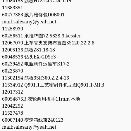
11084158 筋板HZS120G.24.1-19
11683351
60277383 膜片维修包D0B001
mail:salesany@yeah.net
11258930
60256511 承推垫圈72.5628.3 kessler
12067070 上车管夹支架布置图SS120.22.2.8
12005136 筋板Z81.18-18
60048536 钻头EX-GDSφ3
60239452 电瓶构件运输车K17-2
60225870
11302154 筋板3SR360.2.2.4-16
11534912 Q901.1工艺密封件包见图Q901.1-MFB
12017312
60054875R 棘轮两用扳手11mm 本地
12042252
11527478
60007140 变速箱线束240123
mail:salesany@yeah.net