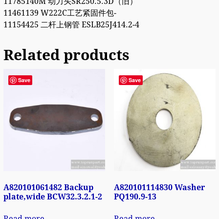
11785140M 动力头SR250.5.3D（旧）
11461139 W222C工艺紧固件包-
11154425 二杆上钢管 ESLB25J414.2-4
Related products
Save
Save
A820101061482 Backup
A820101114830 Washer
plate,wide BCW32.3.2.1-2
PQ190.9-13
Read more
Read more