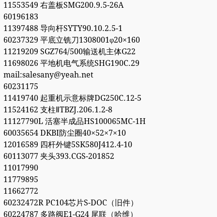
11553549 右盖板SMG200.9.5-26A
60196183
11397488 导向杆SYTY90.10.2.5-1
60237329 平底立铣刀1308001φ20×160
11219209 SGZ764/500输送机主体G22
11698026 平地机电气系统SHG190C.29
mail:salesany@yeah.net
60231175
11419740 起重机示意标牌DG250C.12-5
11524162 支柱ⅡTBZJ.206.1.2-8
11127790L 活塞半成品HS100065MC-1H
60035654 DKBI防尘圈40×52×7×10
12016589 四杆外键5SK580J412.4-10
60113077 夹头393.CGS-201852
11017990
11779895
11662772
60232472R PC104芯片S-DOC（旧件）
60224787 多路阀E1-G24 尾联（哈维）