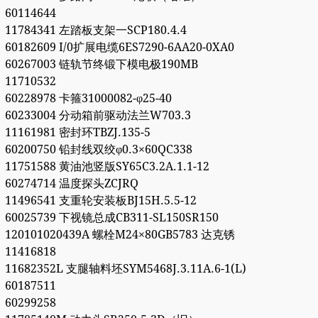
60114644
11784341 左踏板支架一SCP180.4.4
60182609 I/0扩展电缆6ES7290-6AA20-0XA0
60267003 链轨节终锻下模电极190MB
11710532
60228978 卡箍31000082-φ25-40
60233004 分动箱前驱动法兰W703.3
11161981 密封环TBZJ.135-5
60200750 铅封线双绞φ0.3×60QC338
11751588 黄油池竖版SY65C3.2A.1.1-12
60274714 温度探头ZCJRQ
11496541 支重轮安装板BJ15H.5.5-12
60025739 下视镜总成CB311-SL150SR150
120101020439A 螺栓M24×80GB5783 达克锈
11416818
11682352L 支腿轴料坯SYM5468J.3.11A.6-1(L)
60187511
60299258