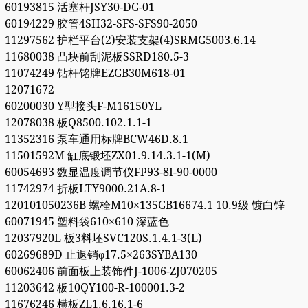
60193815 活塞杆JSY30-DG-01
60194229 胶管4SH32-SFS-SFS90-2050
11297562 护栏平台(2)安装支架(4)SRMG5003.6.14
11680038 凸块前刮泥板SSRD180.5-3
11074249 钻杆铭牌EZGB30M618-01
12071672
60200030 Y型接头F-M16150YL
12078038 板Q8500.102.1.1-1
11352316 泵车通用标牌BCW46D.8.1
11501592M 缸底锻坯ZX01.9.14.3.1-1(M)
60054693 数显温度调节仪FP93-8I-90-0000
11742974 折板LTY9000.21A.8-1
120101050236B 螺栓M10×135GB16674.1 10.9级 镀白锌
60071945 塑料袋610×610 深蓝色
12037920L 板3料坯SVC120S.1.4.1-3(L)
60269689D 止退销φ17.5×263SYBA130
60062406 前面板上装饰件J-1006-ZJ070205
11203642 板10QY100-R-100001.3-2
11676246 横板ZL1.6.16.1-6