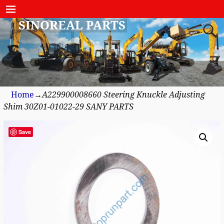
SINOREAL PARTS
Home
→
A229900008660 Steering Knuckle Adjusting
Shim 30Z01-01022-29 SANY PARTS
Save