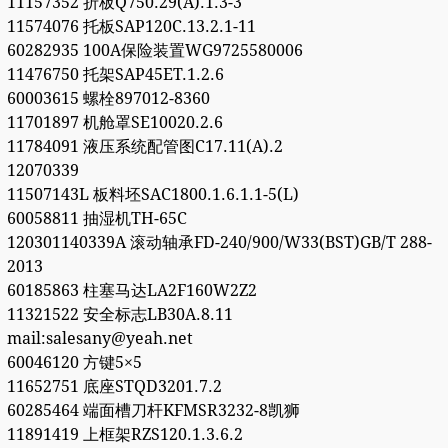
11157352 折板Q750.29(A).1.3-3
11574076 托板SAP120C.13.2.1-11
60282935 100A保险装置WG9725580006
11476750 托架SAP45ET.1.2.6
60003615 螺栓897012-8360
11701897 机舱罩SE10020.2.6
11784091 液压系统配管图C17.11(A).2
12070339
11507143L 板料坯SAC1800.1.6.1.1-5(L)
60058811 抽湿机TH-65C
120301140339A 滚动轴承FD-240/900/W33(BST)GB/T 288-
2013
60185863 柱塞马达LA2F160W2Z2
11321522 安全标志LB30A.8.11
mail:salesany@yeah.net
60046120 方键5×5
11652751 底座STQD3201.7.2
60285464 端面槽刀杆KFMSR3232-8凯狮
11891419 上框架RZS120.1.3.6.2