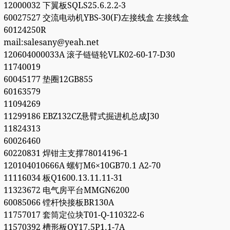
12000032 下翼板SQLS25.6.2.2-3
60027527 交流电动机YBS-30(F)左接线盒 左接线盒
60124250R
mail:salesany@yeah.net
120604000033A 滚子链链轮VLK02-60-17-D30
11740019
60045177 垫圈12GB855
60163579
11094269
11299186 EBZ132CZ悬臂式掘进机总成J30
11824313
60026460
60220831 焊钳主支撑78014196-1
120104010666A 螺钉M6×10GB70.1 A2-70
11116034 板Q1600.13.11.11-31
11323672 电气房平台MMGN6200
60085066 镗杆快接板BR130A
11757017 套筒定位块T01-Q-110322-6
11570392 槽形板QY17.5P1.1-7A