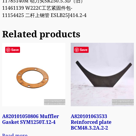
11785140M 动力头SR250.5.3D（旧）
11461139 W222C工艺紧固件包-
11154425 二杆上钢管 ESLB25J414.2-4
Related products
Save
Save
A820101050806 Muffler
A820101063533
Gasket SYM1250T.12-4
Reinforced plate
BCM48.3.2A.2-2
Read more