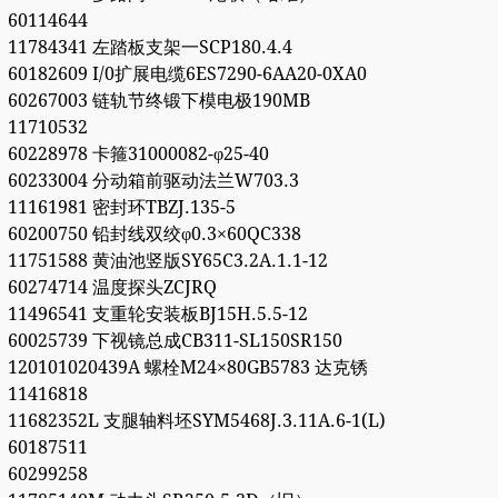
60114644
11784341 左踏板支架一SCP180.4.4
60182609 I/0扩展电缆6ES7290-6AA20-0XA0
60267003 链轨节终锻下模电极190MB
11710532
60228978 卡箍31000082-φ25-40
60233004 分动箱前驱动法兰W703.3
11161981 密封环TBZJ.135-5
60200750 铅封线双绞φ0.3×60QC338
11751588 黄油池竖版SY65C3.2A.1.1-12
60274714 温度探头ZCJRQ
11496541 支重轮安装板BJ15H.5.5-12
60025739 下视镜总成CB311-SL150SR150
120101020439A 螺栓M24×80GB5783 达克锈
11416818
11682352L 支腿轴料坯SYM5468J.3.11A.6-1(L)
60187511
60299258