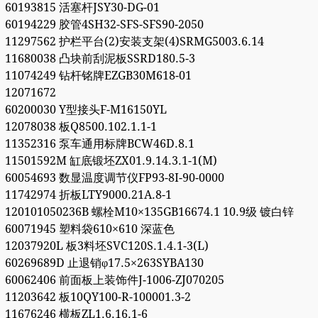
60193815 活塞杆JSY30-DG-01
60194229 胶管4SH32-SFS-SFS90-2050
11297562 护栏平台(2)安装支架(4)SRMG5003.6.14
11680038 凸块前刮泥板SSRD180.5-3
11074249 钻杆铭牌EZGB30M618-01
12071672
60200030 Y型接头F-M16150YL
12078038 板Q8500.102.1.1-1
11352316 泵车通用标牌BCW46D.8.1
11501592M 缸底锻坯ZX01.9.14.3.1-1(M)
60054693 数显温度调节仪FP93-8I-90-0000
11742974 折板LTY9000.21A.8-1
120101050236B 螺栓M10×135GB16674.1 10.9级 镀白锌
60071945 塑料袋610×610 深蓝色
12037920L 板3料坯SVC120S.1.4.1-3(L)
60269689D 止退销φ17.5×263SYBA130
60062406 前面板上装饰件J-1006-ZJ070205
11203642 板10QY100-R-100001.3-2
11676246 横板ZL1.6.16.1-6