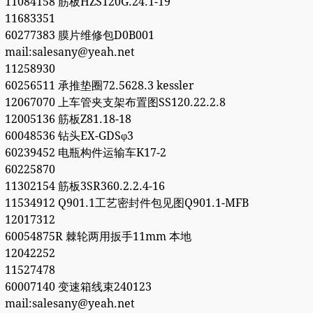
11084158 筋板HZS120G.24.1-19
11683351
60277383 膜片维修包D0B001
mail:salesany@yeah.net
11258930
60256511 承推垫圈72.5628.3 kessler
12067070 上车管夹支架布置图SS120.22.2.8
12005136 筋板Z81.18-18
60048536 钻头EX-GDSφ3
60239452 电瓶构件运输车K17-2
60225870
11302154 筋板3SR360.2.2.4-16
11534912 Q901.1工艺密封件包见图Q901.1-MFB
12017312
60054875R 棘轮两用扳手11mm 本地
12042252
11527478
60007140 变速箱线束240123
mail:salesany@yeah.net