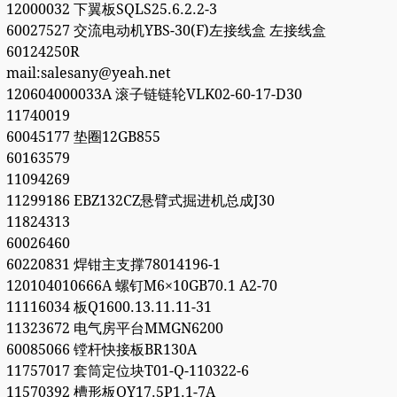
12000032 下翼板SQLS25.6.2.2-3
60027527 交流电动机YBS-30(F)左接线盒 左接线盒
60124250R
mail:salesany@yeah.net
120604000033A 滚子链链轮VLK02-60-17-D30
11740019
60045177 垫圈12GB855
60163579
11094269
11299186 EBZ132CZ悬臂式掘进机总成J30
11824313
60026460
60220831 焊钳主支撑78014196-1
120104010666A 螺钉M6×10GB70.1 A2-70
11116034 板Q1600.13.11.11-31
11323672 电气房平台MMGN6200
60085066 镗杆快接板BR130A
11757017 套筒定位块T01-Q-110322-6
11570392 槽形板QY17.5P1.1-7A