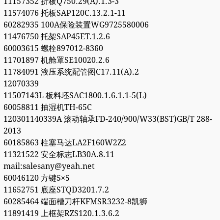
11157352 折板Q750.29(A).1.3-3
11574076 托板SAP120C.13.2.1-11
60282935 100A保险装置WG9725580006
11476750 托架SAP45ET.1.2.6
60003615 螺栓897012-8360
11701897 机舱罩SE10020.2.6
11784091 液压系统配管图C17.11(A).2
12070339
11507143L 板料坯SAC1800.1.6.1.1-5(L)
60058811 抽湿机TH-65C
120301140339A 滚动轴承FD-240/900/W33(BST)GB/T 288-
2013
60185863 柱塞马达LA2F160W2Z2
11321522 安全标志LB30A.8.11
mail:salesany@yeah.net
60046120 方键5×5
11652751 底座STQD3201.7.2
60285464 端面槽刀杆KFMSR3232-8凯狮
11891419 上框架RZS120.1.3.6.2