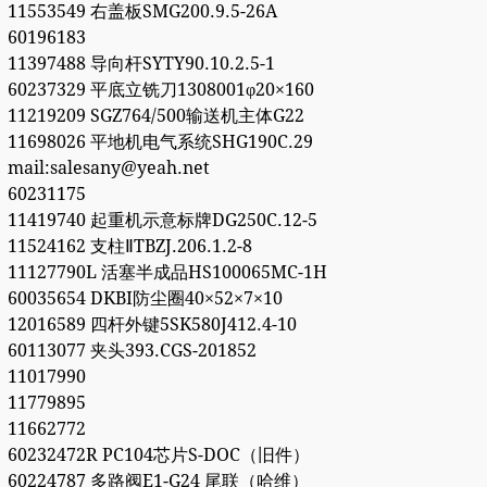
11553549 右盖板SMG200.9.5-26A
60196183
11397488 导向杆SYTY90.10.2.5-1
60237329 平底立铣刀1308001φ20×160
11219209 SGZ764/500输送机主体G22
11698026 平地机电气系统SHG190C.29
mail:salesany@yeah.net
60231175
11419740 起重机示意标牌DG250C.12-5
11524162 支柱ⅡTBZJ.206.1.2-8
11127790L 活塞半成品HS100065MC-1H
60035654 DKBI防尘圈40×52×7×10
12016589 四杆外键5SK580J412.4-10
60113077 夹头393.CGS-201852
11017990
11779895
11662772
60232472R PC104芯片S-DOC（旧件）
60224787 多路阀E1-G24 尾联（哈维）