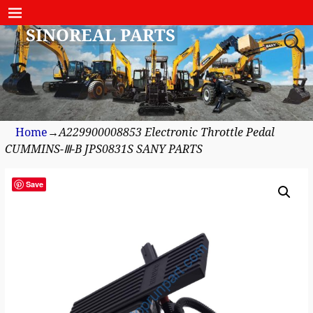
SINOREAL PARTS
Home
→
A229900008853 Electronic Throttle Pedal
CUMMINS-Ⅲ-B JPS0831S SANY PARTS
Save