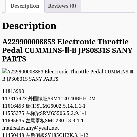
Description
Reviews (0)
Description
A229900008853 Electronic Throttle
Pedal CUMMINS-Ⅲ-B JPS0831S SANY
PARTS
11813990
11731747Z 外圈锻坯SSM1120.40BHH-2M
11616453 板(1)STMG6002.5.14.1.1-1
11555375 左梯梁SRMG5506.5.2.9.1-1
11695635 左尾罩板SMG230.13.3.1-1
mail:salesany@yeah.net
11450448 左后侧板SY185C1I2K.3.1-12