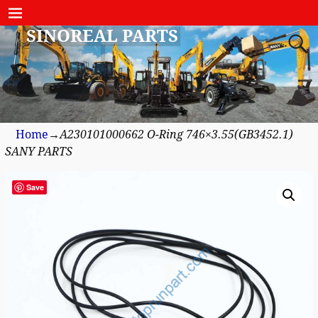
SINOREAL PARTS
Home
→
A230101000662 O-Ring 746×3.55(GB3452.1)
SANY PARTS
Save