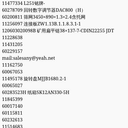
11477334 L251铭牌-
60278709 回转数字调节器DAC800（H）
60200811 筛网3450×890×1.3×2.4含托网
11256097 连接板ZW1.13B.1.1.8.3.1-1
120603020098B 矿用扁平链38×137-7-CDIN22255 JDT
11228638
11431205
60229157
mail:salesany@yeah.net
11162750
60067053
11495178 旋转盘MJJB1680.2-1
60065027
60283523H 纸箱SK12AN330-5H
11845399
60017140
60115811
60232613
11514683