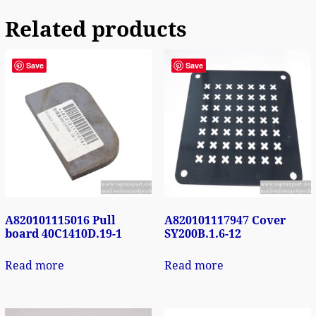
Related products
Save
Save
A820101115016 Pull
A820101117947 Cover
board 40C1410D.19-1
SY200B.1.6-12
Read more
Read more