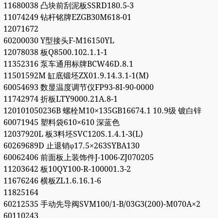
11680038 凸块前刮泥板SSRD180.5-3
11074249 钻杆铭牌EZGB30M618-01
12071672
60200030 Y型接头F-M16150YL
12078038 板Q8500.102.1.1-1
11352316 泵车通用标牌BCW46D.8.1
11501592M 缸底锻坯ZX01.9.14.3.1-1(M)
60054693 数显温度调节仪FP93-8I-90-0000
11742974 折板LTY9000.21A.8-1
120101050236B 螺栓M10×135GB16674.1 10.9级 镀白锌
60071945 塑料袋610×610 深蓝色
12037920L 板3料坯SVC120S.1.4.1-3(L)
60269689D 止退销φ17.5×263SYBA130
60062406 前面板上装饰件J-1006-ZJ070205
11203642 板10QY100-R-100001.3-2
11676246 横板ZL1.6.16.1-6
11825164
60212535 手动先导阀SVM100/1-B/03G3(200)-M070A×2
60110243