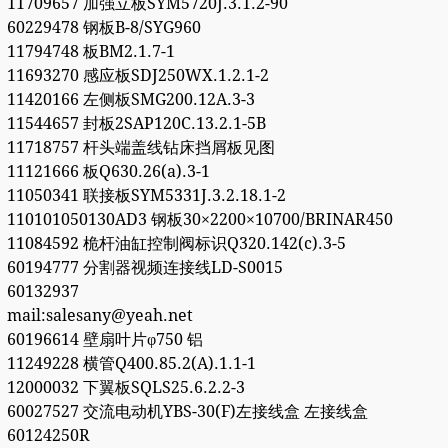
11709657 加强立板SYM5720J.3.1.2-90
60229478 钢板B-8/SYG960
11794748 板BM2.1.7-1
11693270 感应板SDJ250WX.1.2.1-2
11420166 左侧板SMG200.12A.3-3
11544657 封板2SAP120C.13.2.1-5B
11718757 杆头端盖线钻床挡屑板见图
11121666 板Q630.26(a).3-1
11050341 联接板SYM5331J.3.2.18.1-2
110101050130AD3 钢板30×2200×10700/BRINAR450
11084592 桅杆油缸控制阀标识Q320.142(c).3-5
60194777 分割器视频连接线LD-S0015
60132937
mail:salesany@yeah.net
60196614 壁扇叶片φ750 铝
11249228 横管Q400.85.2(A).1.1-1
12000032 下翼板SQLS25.6.2.2-3
60027527 交流电动机YBS-30(F)左接线盒 左接线盒
60124250R