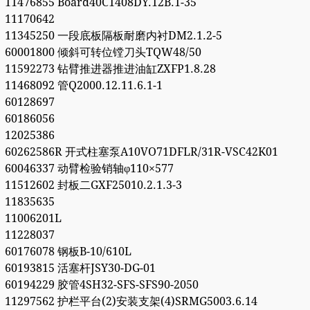
11476855 Board40C1408DY.12B.1-35
11170642
11345250 一段底板隔板耐磨内衬DM2.1.2-5
60001800 倾斜可转位镗刀头TQW48/50
11592273 钻臂推进器推进油缸ZXFP1.8.28
11468092 管Q2000.12.11.6.1-1
60128697
60186056
12025386
60262586R 开式柱塞泵A10VO71DFLR/31R-VSC42K01
60046337 动臂检验销轴φ110×577
11512602 封板二GXF25010.2.1.3-3
11835635
11006201L
11228037
60176078 钢板B-10/610L
60193815 活塞杆JSY30-DG-01
60194229 胶管4SH32-SFS-SFS90-2050
11297562 护栏平台(2)安装支架(4)SRMG5003.6.14