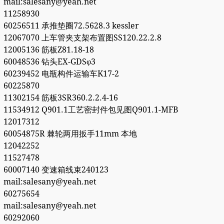
mail:salesany@yeah.net
11258930
60256511 承推垫圈72.5628.3 kessler
12067070 上车管夹支架布置图SS120.22.2.8
12005136 筋板Z81.18-18
60048536 钻头EX-GDSφ3
60239452 电瓶构件运输车K17-2
60225870
11302154 筋板3SR360.2.2.4-16
11534912 Q901.1工艺密封件包见图Q901.1-MFB
12017312
60054875R 棘轮两用扳手11mm 本地
12042252
11527478
60007140 变速箱线束240123
mail:salesany@yeah.net
60275654
mail:salesany@yeah.net
60292060