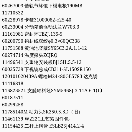
60267003 链轨节终锻下模电极190MB
11710532
60228978 卡箍31000082-φ25-40
60233004 分动箱前驱动法兰W703.3
11161981 密封环TBZJ.135-5
60200750 铅封线双绞φ0.3×60QC338
11751588 黄油池竖版SY65C3.2A.1.1-12
60274714 温度探头ZCJRQ
11496541 支重轮安装板BJ15H.5.5-12
60025739 下视镜总成CB311-SL150SR150
120101020439A 螺栓M24×80GB5783 达克锈
11416818
11682352L 支腿轴料坯SYM5468J.3.11A.6-1(L)
60187511
60299258
11785140M 动力头SR250.5.3D（旧）
11461139 W222C工艺紧固件包-
11154425 二杆上钢管 ESLB25J414.2-4