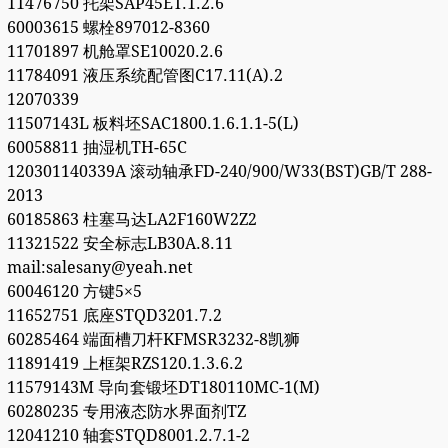
11476750 托架SAP45ET.1.2.6
60003615 螺栓897012-8360
11701897 机舱罩SE10020.2.6
11784091 液压系统配管图C17.11(A).2
12070339
11507143L 板料坯SAC1800.1.6.1.1-5(L)
60058811 抽湿机TH-65C
120301140339A 滚动轴承FD-240/900/W33(BST)GB/T 288-
2013
60185863 柱塞马达LA2F160W2Z2
11321522 安全标志LB30A.8.11
mail:salesany@yeah.net
60046120 方键5×5
11652751 底座STQD3201.7.2
60285464 端面槽刀杆KFMSR3232-8凯狮
11891419 上框架RZS120.1.3.6.2
11579143M 导向套锻坯DT180110MC-1(M)
60280235 专用液态防水界面剂TZ
12041210 轴套STQD8001.2.7.1-2