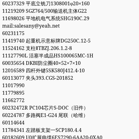
60237329 平底立铣刀1308001φ20×160
11219209 SGZ764/500输送机主体G22
11698026 平地机电气系统SHG190C.29
mail:salesany@yeah.net
60231175
11419740 起重机示意标牌DG250C.12-5
11524162 支柱ⅡTBZJ.206.1.2-8
11127790L 活塞半成品HS100065MC-1H
60035654 DKBI防尘圈40×52×7×10
12016589 四杆外键5SK580J412.4-10
60113077 夹头393.CGS-201852
11017990
11779895
11662772
60232472R PC104芯片S-DOC（旧件）
60224787 多路阀E1-G24 尾联（哈维）
60114644
11784341 左踏板支架一SCP180.4.4
60182609 I/0扩展电缆6ES7290-6AA20-0XA0