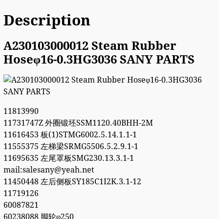
Description
A230103000012 Steam Rubber
Hoseφ16-0.3HG3036 SANY PARTS
11813990
11731747Z 外圈锻坯SSM1120.40BHH-2M
11616453 板(1)STMG6002.5.14.1.1-1
11555375 左梯梁SRMG5506.5.2.9.1-1
11695635 左尾罩板SMG230.13.3.1-1
mail:salesany@yeah.net
11450448 左后侧板SY185C1I2K.3.1-12
11719126
60087821
60238088 脚轮φ250