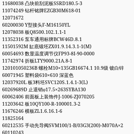
11680038 凸块前刮泥板SSRD180.5-3
11074249 钻杆铭牌EZGB30M618-01
12071672
60200030 Y型接头F-M16150YL
12078038 板Q8500.102.1.1-1
11352316 泵车通用标牌BCW46D.8.1
11501592M 缸底锻坯ZX01.9.14.3.1-1(M)
60054693 数显温度调节仪FP93-8I-90-0000
11742974 折板LTY9000.21A.8-1
120101050236B 螺栓M10×135GB16674.1 10.9级 镀白锌
60071945 塑料袋610×610 深蓝色
12037920L 板3料坯SVC120S.1.4.1-3(L)
60269689D 止退销φ17.5×263SYBA130
60062406 前面板上装饰件J-1006-ZJ070205
11203642 板10QY100-R-100001.3-2
11676246 横板ZL1.6.16.1-6
11825164
60212535 手动先导阀SVM100/1-B/03G3(200)-M070A×2
60110243