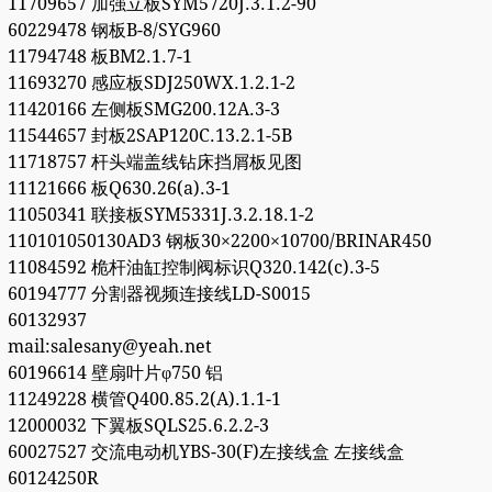
11709657 加强立板SYM5720J.3.1.2-90
60229478 钢板B-8/SYG960
11794748 板BM2.1.7-1
11693270 感应板SDJ250WX.1.2.1-2
11420166 左侧板SMG200.12A.3-3
11544657 封板2SAP120C.13.2.1-5B
11718757 杆头端盖线钻床挡屑板见图
11121666 板Q630.26(a).3-1
11050341 联接板SYM5331J.3.2.18.1-2
110101050130AD3 钢板30×2200×10700/BRINAR450
11084592 桅杆油缸控制阀标识Q320.142(c).3-5
60194777 分割器视频连接线LD-S0015
60132937
mail:salesany@yeah.net
60196614 壁扇叶片φ750 铝
11249228 横管Q400.85.2(A).1.1-1
12000032 下翼板SQLS25.6.2.2-3
60027527 交流电动机YBS-30(F)左接线盒 左接线盒
60124250R