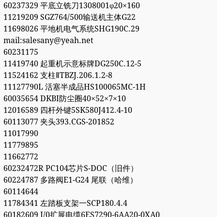
60237329 平底立铣刀1308001φ20×160
11219209 SGZ764/500输送机主体G22
11698026 平地机电气系统SHG190C.29
mail:salesany@yeah.net
60231175
11419740 起重机示意标牌DG250C.12-5
11524162 支柱ⅡTBZJ.206.1.2-8
11127790L 活塞半成品HS100065MC-1H
60035654 DKBI防尘圈40×52×7×10
12016589 四杆外键5SK580J412.4-10
60113077 夹头393.CGS-201852
11017990
11779895
11662772
60232472R PC104芯片S-DOC（旧件）
60224787 多路阀E1-G24 尾联（哈维）
60114644
11784341 左踏板支架一SCP180.4.4
60182609 I/0扩展电缆6ES7290-6AA20-0XA0