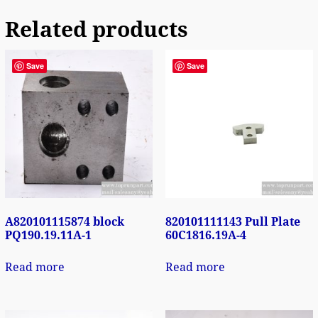
Related products
Save
Save
A820101115874 block
820101111143 Pull Plate
PQ190.19.11A-1
60C1816.19A-4
Read more
Read more