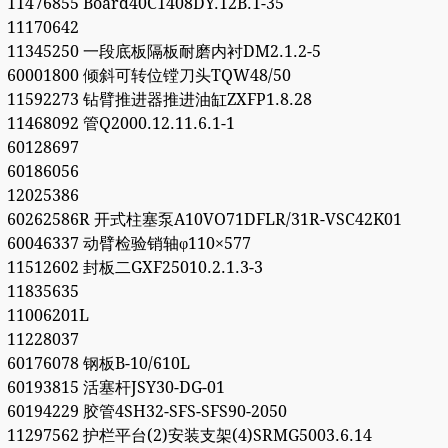
11476855 Board40C1408DY.12B.1-35
11170642
11345250 一段底板隔板耐磨内衬DM2.1.2-5
60001800 倾斜可转位镗刀头TQW48/50
11592273 钻臂推进器推进油缸ZXFP1.8.28
11468092 管Q2000.12.11.6.1-1
60128697
60186056
12025386
60262586R 开式柱塞泵A10VO71DFLR/31R-VSC42K01
60046337 动臂检验销轴φ110×577
11512602 封板二GXF25010.2.1.3-3
11835635
11006201L
11228037
60176078 钢板B-10/610L
60193815 活塞杆JSY30-DG-01
60194229 胶管4SH32-SFS-SFS90-2050
11297562 护栏平台(2)安装支架(4)SRMG5003.6.14