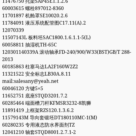
11476750 托架SAP45ET.1.2.6
60003615 螺栓897012-8360
11701897 机舱罩SE10020.2.6
11784091 液压系统配管图C17.11(A).2
12070339
11507143L 板料坯SAC1800.1.6.1.1-5(L)
60058811 抽湿机TH-65C
120301140339A 滚动轴承FD-240/900/W33(BST)GB/T 288-
2013
60185863 柱塞马达LA2F160W2Z2
11321522 安全标志LB30A.8.11
mail:salesany@yeah.net
60046120 方键5×5
11652751 底座STQD3201.7.2
60285464 端面槽刀杆KFMSR3232-8凯狮
11891419 上框架RZS120.1.3.6.2
11579143M 导向套锻坯DT180110MC-1(M)
60280235 专用液态防水界面剂TZ
12041210 轴套STQD8001.2.7.1-2