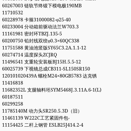
60267003 链轨节终锻下模电极190MB
11710532
60228978 卡箍31000082-φ25-40
60233004 分动箱前驱动法兰W703.3
11161981 密封环TBZJ.135-5
60200750 铅封线双绞φ0.3×60QC338
11751588 黄油池竖版SY65C3.2A.1.1-12
60274714 温度探头ZCJRQ
11496541 支重轮安装板BJ15H.5.5-12
60025739 下视镜总成CB311-SL150SR150
120101020439A 螺栓M24×80GB5783 达克锈
11416818
11682352L 支腿轴料坯SYM5468J.3.11A.6-1(L)
60187511
60299258
11785140M 动力头SR250.5.3D（旧）
11461139 W222C工艺紧固件包-
11154425 二杆上钢管 ESLB25J414.2-4