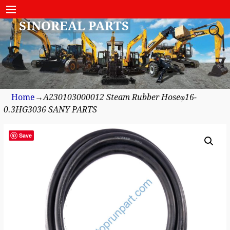
SINOREAL PARTS
Home
→
A230103000012 Steam Rubber Hoseφ16-
0.3HG3036 SANY PARTS
Save