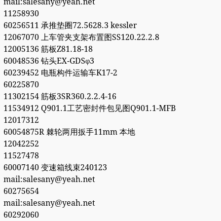
mail:salesany@yeah.net
11258930
60256511 承推垫圈72.5628.3 kessler
12067070 上车管夹支架布置图SS120.22.2.8
12005136 筋板Z81.18-18
60048536 钻头EX-GDSφ3
60239452 电瓶构件运输车K17-2
60225870
11302154 筋板3SR360.2.2.4-16
11534912 Q901.1工艺密封件包见图Q901.1-MFB
12017312
60054875R 棘轮两用扳手11mm 本地
12042252
11527478
60007140 变速箱线束240123
mail:salesany@yeah.net
60275654
mail:salesany@yeah.net
60292060