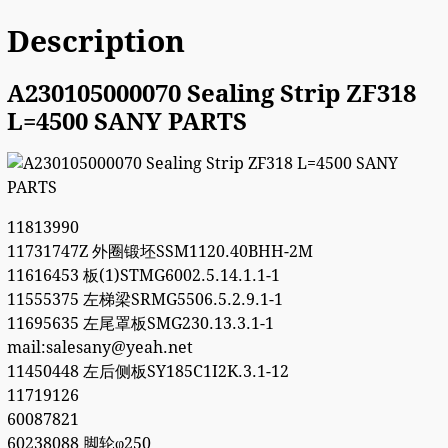
Description
A230105000070 Sealing Strip ZF318
L=4500 SANY PARTS
11813990
11731747Z 外圈锻坯SSM1120.40BHH-2M
11616453 板(1)STMG6002.5.14.1.1-1
11555375 左梯梁SRMG5506.5.2.9.1-1
11695635 左尾罩板SMG230.13.3.1-1
mail:salesany@yeah.net
11450448 左后侧板SY185C1I2K.3.1-12
11719126
60087821
60238088 脚轮φ250