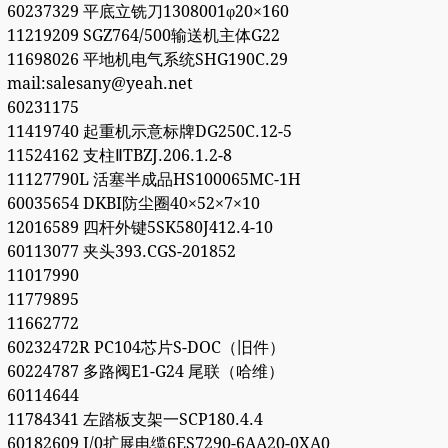
60237329 平底立铣刀1308001φ20×160
11219209 SGZ764/500输送机主体G22
11698026 平地机电气系统SHG190C.29
mail:salesany@yeah.net
60231175
11419740 起重机示意标牌DG250C.12-5
11524162 支柱ⅡTBZJ.206.1.2-8
11127790L 活塞半成品HS100065MC-1H
60035654 DKBI防尘圈40×52×7×10
12016589 四杆外键5SK580J412.4-10
60113077 夹头393.CGS-201852
11017990
11779895
11662772
60232472R PC104芯片S-DOC（旧件）
60224787 多路阀E1-G24 尾联（哈维）
60114644
11784341 左踏板支架一SCP180.4.4
60182609 I/0扩展电缆6ES7290-6AA20-0XA0