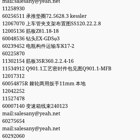
mail:salesany@yeah.net
11258930
60256511 承推垫圈72.5628.3 kessler
12067070 上车管夹支架布置图SS120.22.2.8
12005136 筋板Z81.18-18
60048536 钻头EX-GDSφ3
60239452 电瓶构件运输车K17-2
60225870
11302154 筋板3SR360.2.2.4-16
11534912 Q901.1工艺密封件包见图Q901.1-MFB
12017312
60054875R 棘轮两用扳手11mm 本地
12042252
11527478
60007140 变速箱线束240123
mail:salesany@yeah.net
60275654
mail:salesany@yeah.net
60292060