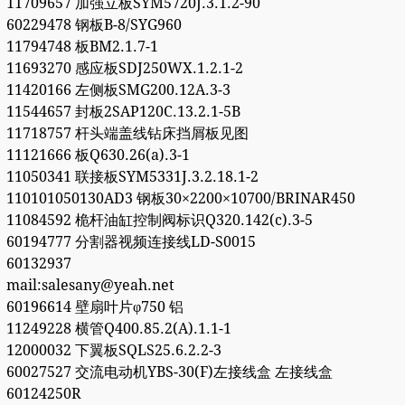
11709657 加强立板SYM5720J.3.1.2-90
60229478 钢板B-8/SYG960
11794748 板BM2.1.7-1
11693270 感应板SDJ250WX.1.2.1-2
11420166 左侧板SMG200.12A.3-3
11544657 封板2SAP120C.13.2.1-5B
11718757 杆头端盖线钻床挡屑板见图
11121666 板Q630.26(a).3-1
11050341 联接板SYM5331J.3.2.18.1-2
110101050130AD3 钢板30×2200×10700/BRINAR450
11084592 桅杆油缸控制阀标识Q320.142(c).3-5
60194777 分割器视频连接线LD-S0015
60132937
mail:salesany@yeah.net
60196614 壁扇叶片φ750 铝
11249228 横管Q400.85.2(A).1.1-1
12000032 下翼板SQLS25.6.2.2-3
60027527 交流电动机YBS-30(F)左接线盒 左接线盒
60124250R