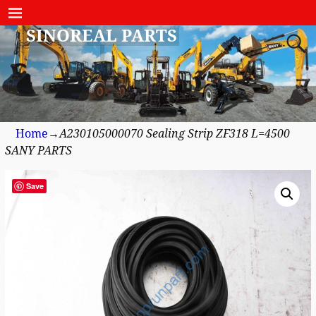
SINOREAL PARTS
Home
→
A230105000070 Sealing Strip ZF318 L=4500
SANY PARTS
Save