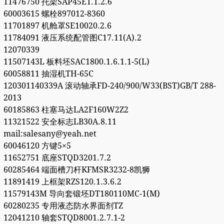
11476750 托架SAP45ET.1.2.6
60003615 螺栓897012-8360
11701897 机舱罩SE10020.2.6
11784091 液压系统配管图C17.11(A).2
12070339
11507143L 板料坯SAC1800.1.6.1.1-5(L)
60058811 抽湿机TH-65C
120301140339A 滚动轴承FD-240/900/W33(BST)GB/T 288-
2013
60185863 柱塞马达LA2F160W2Z2
11321522 安全标志LB30A.8.11
mail:salesany@yeah.net
60046120 方键5×5
11652751 底座STQD3201.7.2
60285464 端面槽刀杆KFMSR3232-8凯狮
11891419 上框架RZS120.1.3.6.2
11579143M 导向套锻坯DT180110MC-1(M)
60280235 专用液态防水界面剂TZ
12041210 轴套STQD8001.2.7.1-2