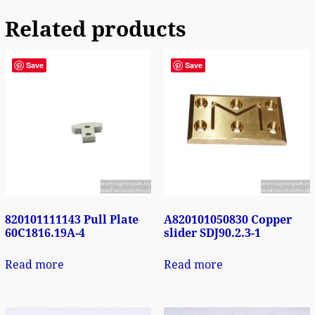
Related products
Save
Save
820101111143 Pull Plate
A820101050830 Copper
60C1816.19A-4
slider SDJ90.2.3-1
Read more
Read more