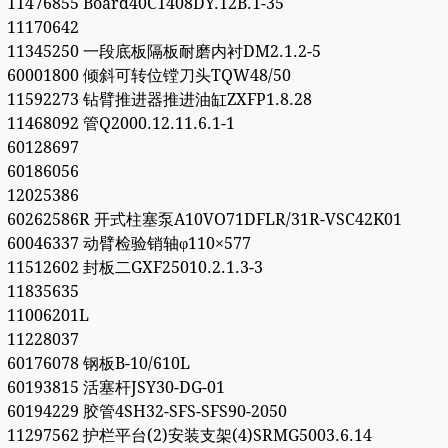
11476855 Board40C1408DY.12B.1-35
11170642
11345250 一段底板隔板耐磨内衬DM2.1.2-5
60001800 倾斜可转位镗刀头TQW48/50
11592273 钻臂推进器推进油缸ZXFP1.8.28
11468092 管Q2000.12.11.6.1-1
60128697
60186056
12025386
60262586R 开式柱塞泵A10VO71DFLR/31R-VSC42K01
60046337 动臂检验销轴φ110×577
11512602 封板二GXF25010.2.1.3-3
11835635
11006201L
11228037
60176078 钢板B-10/610L
60193815 活塞杆JSY30-DG-01
60194229 胶管4SH32-SFS-SFS90-2050
11297562 护栏平台(2)安装支架(4)SRMG5003.6.14