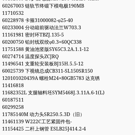
60267003 链轨节终锻下模电极190MB
11710532
60228978 卡箍31000082-φ25-40
60233004 分动箱前驱动法兰W703.3
11161981 密封环TBZJ.135-5
60200750 铅封线双绞φ0.3×60QC338
11751588 黄油池竖版SY65C3.2A.1.1-12
60274714 温度探头ZCJRQ
11496541 支重轮安装板BJ15H.5.5-12
60025739 下视镜总成CB311-SL150SR150
120101020439A 螺栓M24×80GB5783 达克锈
11416818
11682352L 支腿轴料坯SYM5468J.3.11A.6-1(L)
60187511
60299258
11785140M 动力头SR250.5.3D（旧）
11461139 W222C工艺紧固件包-
11154425 二杆上钢管 ESLB25J414.2-4