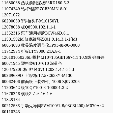
11680038 凸块前刮泥板SSRD180.5-3
11074249 钻杆铭牌EZGB30M618-01
12071672
60200030 Y型接头F-M16150YL
12078038 板Q8500.102.1.1-1
11352316 泵车通用标牌BCW46D.8.1
11501592M 缸底锻坯ZX01.9.14.3.1-1(M)
60054693 数显温度调节仪FP93-8I-90-0000
11742974 折板LTY9000.21A.8-1
120101050236B 螺栓M10×135GB16674.1 10.9级 镀白锌
60071945 塑料袋610×610 深蓝色
12037920L 板3料坯SVC120S.1.4.1-3(L)
60269689D 止退销φ17.5×263SYBA130
60062406 前面板上装饰件J-1006-ZJ070205
11203642 板10QY100-R-100001.3-2
11676246 横板ZL1.6.16.1-6
11825164
60212535 手动先导阀SVM100/1-B/03G3(200)-M070A×2
60110243