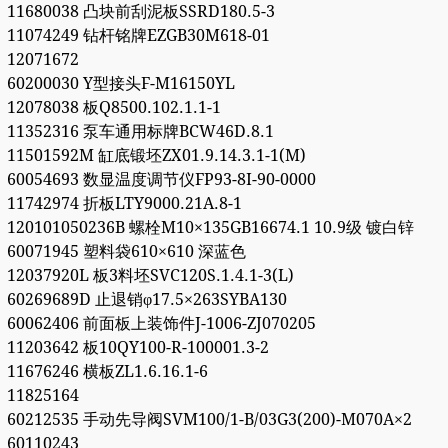
11680038 凸块前刮泥板SSRD180.5-3
11074249 钻杆铭牌EZGB30M618-01
12071672
60200030 Y型接头F-M16150YL
12078038 板Q8500.102.1.1-1
11352316 泵车通用标牌BCW46D.8.1
11501592M 缸底锻坯ZX01.9.14.3.1-1(M)
60054693 数显温度调节仪FP93-8I-90-0000
11742974 折板LTY9000.21A.8-1
120101050236B 螺栓M10×135GB16674.1 10.9级 镀白锌
60071945 塑料袋610×610 深蓝色
12037920L 板3料坯SVC120S.1.4.1-3(L)
60269689D 止退销φ17.5×263SYBA130
60062406 前面板上装饰件J-1006-ZJ070205
11203642 板10QY100-R-100001.3-2
11676246 横板ZL1.6.16.1-6
11825164
60212535 手动先导阀SVM100/1-B/03G3(200)-M070A×2
60110243