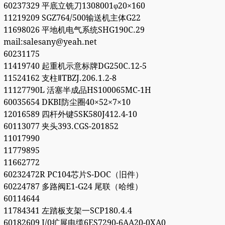
60237329 平底立铣刀1308001φ20×160
11219209 SGZ764/500输送机主体G22
11698026 平地机电气系统SHG190C.29
mail:salesany@yeah.net
60231175
11419740 起重机示意标牌DG250C.12-5
11524162 支柱ⅡTBZJ.206.1.2-8
11127790L 活塞半成品HS100065MC-1H
60035654 DKBI防尘圈40×52×7×10
12016589 四杆外键5SK580J412.4-10
60113077 夹头393.CGS-201852
11017990
11779895
11662772
60232472R PC104芯片S-DOC（旧件）
60224787 多路阀E1-G24 尾联（哈维）
60114644
11784341 左踏板支架一SCP180.4.4
60182609 I/0扩展电缆6ES7290-6AA20-0XA0