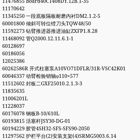
11476855 Board40C1408DY.12B.1-35
11170642
11345250 一段底板隔板耐磨内衬DM2.1.2-5
60001800 倾斜可转位镗刀头TQW48/50
11592273 钻臂推进器推进油缸ZXFP1.8.28
11468092 管Q2000.12.11.6.1-1
60128697
60186056
12025386
60262586R 开式柱塞泵A10VO71DFLR/31R-VSC42K01
60046337 动臂检验销轴φ110×577
11512602 封板二GXF25010.2.1.3-3
11835635
11006201L
11228037
60176078 钢板B-10/610L
60193815 活塞杆JSY30-DG-01
60194229 胶管4SH32-SFS-SFS90-2050
11297562 护栏平台(2)安装支架(4)SRMG5003.6.14