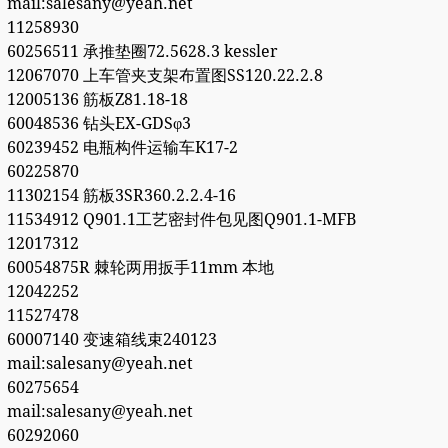
mail:salesany@yeah.net
11258930
60256511 承推垫圈72.5628.3 kessler
12067070 上车管夹支架布置图SS120.22.2.8
12005136 筋板Z81.18-18
60048536 钻头EX-GDSφ3
60239452 电瓶构件运输车K17-2
60225870
11302154 筋板3SR360.2.2.4-16
11534912 Q901.1工艺密封件包见图Q901.1-MFB
12017312
60054875R 棘轮两用扳手11mm 本地
12042252
11527478
60007140 变速箱线束240123
mail:salesany@yeah.net
60275654
mail:salesany@yeah.net
60292060