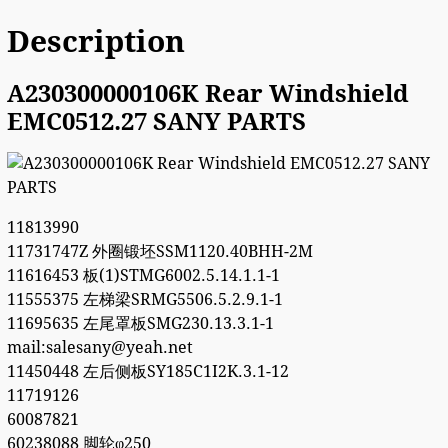
Description
A230300000106K Rear Windshield
EMC0512.27 SANY PARTS
11813990
11731747Z 外圈锻坯SSM1120.40BHH-2M
11616453 板(1)STMG6002.5.14.1.1-1
11555375 左梯梁SRMG5506.5.2.9.1-1
11695635 左尾罩板SMG230.13.3.1-1
mail:salesany@yeah.net
11450448 左后侧板SY185C1I2K.3.1-12
11719126
60087821
60238088 脚轮φ250