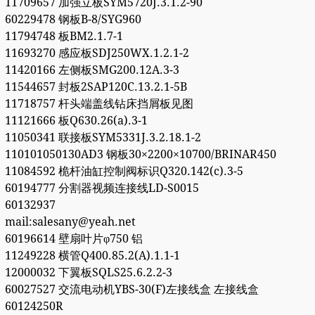
11709657 加强立板SYM5720J.3.1.2-90
60229478 钢板B-8/SYG960
11794748 板BM2.1.7-1
11693270 感应板SDJ250WX.1.2.1-2
11420166 左侧板SMG200.12A.3-3
11544657 封板2SAP120C.13.2.1-5B
11718757 杆头端盖线钻床挡屑板见图
11121666 板Q630.26(a).3-1
11050341 联接板SYM5331J.3.2.18.1-2
110101050130AD3 钢板30×2200×10700/BRINAR450
11084592 桅杆油缸控制阀标识Q320.142(c).3-5
60194777 分割器视频连接线LD-S0015
60132937
mail:salesany@yeah.net
60196614 壁扇叶片φ750 铝
11249228 横管Q400.85.2(A).1.1-1
12000032 下翼板SQLS25.6.2.2-3
60027527 交流电动机YBS-30(F)左接线盒 左接线盒
60124250R