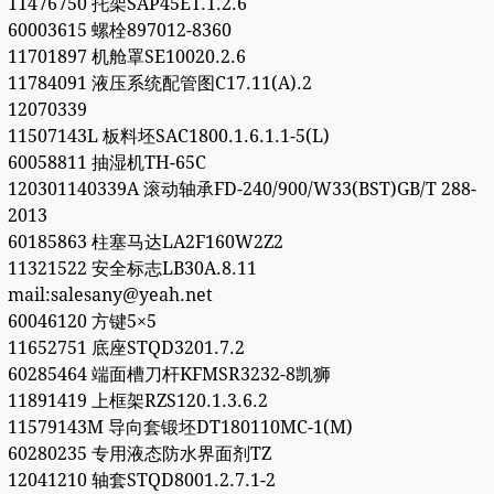
11476750 托架SAP45ET.1.2.6
60003615 螺栓897012-8360
11701897 机舱罩SE10020.2.6
11784091 液压系统配管图C17.11(A).2
12070339
11507143L 板料坯SAC1800.1.6.1.1-5(L)
60058811 抽湿机TH-65C
120301140339A 滚动轴承FD-240/900/W33(BST)GB/T 288-
2013
60185863 柱塞马达LA2F160W2Z2
11321522 安全标志LB30A.8.11
mail:salesany@yeah.net
60046120 方键5×5
11652751 底座STQD3201.7.2
60285464 端面槽刀杆KFMSR3232-8凯狮
11891419 上框架RZS120.1.3.6.2
11579143M 导向套锻坯DT180110MC-1(M)
60280235 专用液态防水界面剂TZ
12041210 轴套STQD8001.2.7.1-2