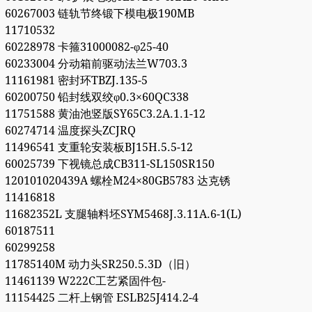
60267003 链轨节终锻下模电极190MB
11710532
60228978 卡箍31000082-φ25-40
60233004 分动箱前驱动法兰W703.3
11161981 密封环TBZJ.135-5
60200750 铅封线双绞φ0.3×60QC338
11751588 黄油池竖版SY65C3.2A.1.1-12
60274714 温度探头ZCJRQ
11496541 支重轮安装板BJ15H.5.5-12
60025739 下视镜总成CB311-SL150SR150
120101020439A 螺栓M24×80GB5783 达克锈
11416818
11682352L 支腿轴料坯SYM5468J.3.11A.6-1(L)
60187511
60299258
11785140M 动力头SR250.5.3D（旧）
11461139 W222C工艺紧固件包-
11154425 二杆上钢管 ESLB25J414.2-4