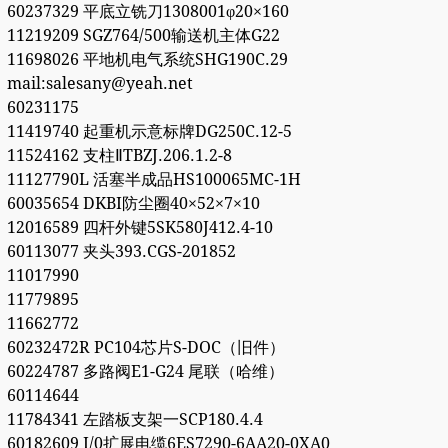
60237329 平底立铣刀1308001φ20×160
11219209 SGZ764/500输送机主体G22
11698026 平地机电气系统SHG190C.29
mail:salesany@yeah.net
60231175
11419740 起重机示意标牌DG250C.12-5
11524162 支柱ⅡTBZJ.206.1.2-8
11127790L 活塞半成品HS100065MC-1H
60035654 DKBI防尘圈40×52×7×10
12016589 四杆外键5SK580J412.4-10
60113077 夹头393.CGS-201852
11017990
11779895
11662772
60232472R PC104芯片S-DOC（旧件）
60224787 多路阀E1-G24 尾联（哈维）
60114644
11784341 左踏板支架一SCP180.4.4
60182609 I/0扩展电缆6ES7290-6AA20-0XA0