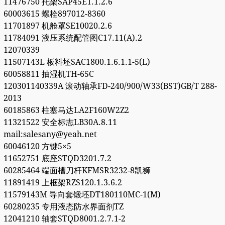
11476750 托架SAP45ET.1.2.6
60003615 螺栓897012-8360
11701897 机舱罩SE10020.2.6
11784091 液压系统配管图C17.11(A).2
12070339
11507143L 板料坯SAC1800.1.6.1.1-5(L)
60058811 抽湿机TH-65C
120301140339A 滚动轴承FD-240/900/W33(BST)GB/T 288-
2013
60185863 柱塞马达LA2F160W2Z2
11321522 安全标志LB30A.8.11
mail:salesany@yeah.net
60046120 方键5×5
11652751 底座STQD3201.7.2
60285464 端面槽刀杆KFMSR3232-8凯狮
11891419 上框架RZS120.1.3.6.2
11579143M 导向套锻坯DT180110MC-1(M)
60280235 专用液态防水界面剂TZ
12041210 轴套STQD8001.2.7.1-2