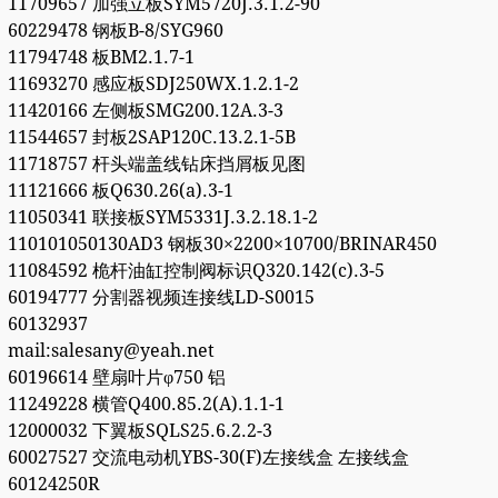
11709657 加强立板SYM5720J.3.1.2-90
60229478 钢板B-8/SYG960
11794748 板BM2.1.7-1
11693270 感应板SDJ250WX.1.2.1-2
11420166 左侧板SMG200.12A.3-3
11544657 封板2SAP120C.13.2.1-5B
11718757 杆头端盖线钻床挡屑板见图
11121666 板Q630.26(a).3-1
11050341 联接板SYM5331J.3.2.18.1-2
110101050130AD3 钢板30×2200×10700/BRINAR450
11084592 桅杆油缸控制阀标识Q320.142(c).3-5
60194777 分割器视频连接线LD-S0015
60132937
mail:salesany@yeah.net
60196614 壁扇叶片φ750 铝
11249228 横管Q400.85.2(A).1.1-1
12000032 下翼板SQLS25.6.2.2-3
60027527 交流电动机YBS-30(F)左接线盒 左接线盒
60124250R