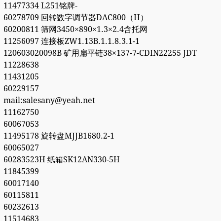
11477334 L251铭牌-
60278709 回转数字调节器DAC800（H）
60200811 筛网3450×890×1.3×2.4含托网
11256097 连接板ZW1.13B.1.1.8.3.1-1
120603020098B 矿用扁平链38×137-7-CDIN22255 JDT
11228638
11431205
60229157
mail:salesany@yeah.net
11162750
60067053
11495178 旋转盘MJJB1680.2-1
60065027
60283523H 纸箱SK12AN330-5H
11845399
60017140
60115811
60232613
11514683