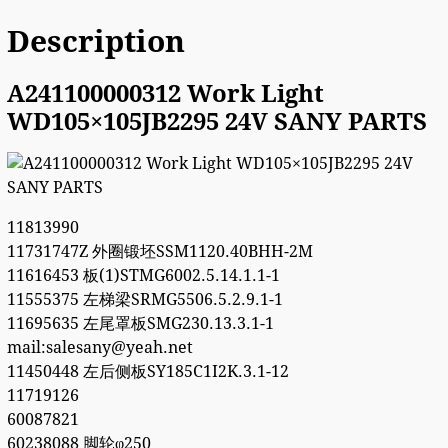
Description
A241100000312 Work Light
WD105×105JB2295 24V SANY PARTS
11813990
11731747Z 外圈锻坯SSM1120.40BHH-2M
11616453 板(1)STMG6002.5.14.1.1-1
11555375 左梯梁SRMG5506.5.2.9.1-1
11695635 左尾罩板SMG230.13.3.1-1
mail:salesany@yeah.net
11450448 左后侧板SY185C1I2K.3.1-12
11719126
60087821
60238088 脚轮φ250