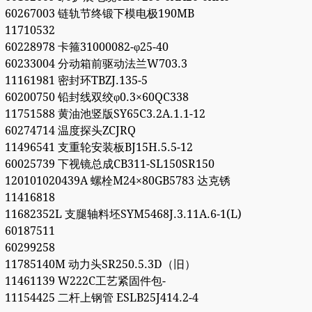
60267003 链轨节终锻下模电极190MB
11710532
60228978 卡箍31000082-φ25-40
60233004 分动箱前驱动法兰W703.3
11161981 密封环TBZJ.135-5
60200750 铅封线双绞φ0.3×60QC338
11751588 黄油池竖版SY65C3.2A.1.1-12
60274714 温度探头ZCJRQ
11496541 支重轮安装板BJ15H.5.5-12
60025739 下视镜总成CB311-SL150SR150
120101020439A 螺栓M24×80GB5783 达克锈
11416818
11682352L 支腿轴料坯SYM5468J.3.11A.6-1(L)
60187511
60299258
11785140M 动力头SR250.5.3D（旧）
11461139 W222C工艺紧固件包-
11154425 二杆上钢管 ESLB25J414.2-4