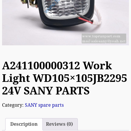
A241100000312 Work
Light WD105×105JB2295
24V SANY PARTS
Category:
SANY spare parts
Description
Reviews (0)