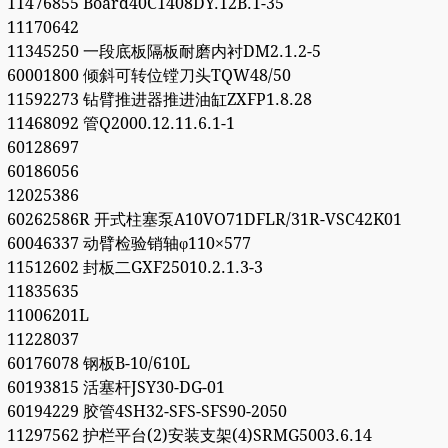
11476855 Board40C1408DY.12B.1-35
11170642
11345250 一段底板隔板耐磨内衬DM2.1.2-5
60001800 倾斜可转位镗刀头TQW48/50
11592273 钻臂推进器推进油缸ZXFP1.8.28
11468092 管Q2000.12.11.6.1-1
60128697
60186056
12025386
60262586R 开式柱塞泵A10VO71DFLR/31R-VSC42K01
60046337 动臂检验销轴φ110×577
11512602 封板二GXF25010.2.1.3-3
11835635
11006201L
11228037
60176078 钢板B-10/610L
60193815 活塞杆JSY30-DG-01
60194229 胶管4SH32-SFS-SFS90-2050
11297562 护栏平台(2)安装支架(4)SRMG5003.6.14