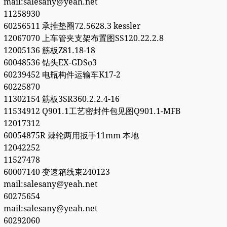
mail:salesany@yeah.net
11258930
60256511 承推垫圈72.5628.3 kessler
12067070 上车管夹支架布置图SS120.22.2.8
12005136 筋板Z81.18-18
60048536 钻头EX-GDSφ3
60239452 电瓶构件运输车K17-2
60225870
11302154 筋板3SR360.2.2.4-16
11534912 Q901.1工艺密封件包见图Q901.1-MFB
12017312
60054875R 棘轮两用扳手11mm 本地
12042252
11527478
60007140 变速箱线束240123
mail:salesany@yeah.net
60275654
mail:salesany@yeah.net
60292060