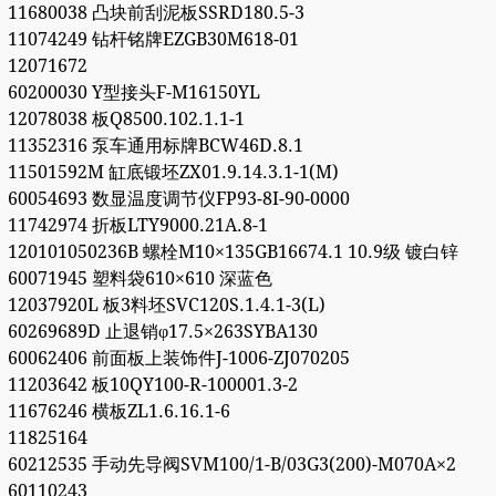
11680038 凸块前刮泥板SSRD180.5-3
11074249 钻杆铭牌EZGB30M618-01
12071672
60200030 Y型接头F-M16150YL
12078038 板Q8500.102.1.1-1
11352316 泵车通用标牌BCW46D.8.1
11501592M 缸底锻坯ZX01.9.14.3.1-1(M)
60054693 数显温度调节仪FP93-8I-90-0000
11742974 折板LTY9000.21A.8-1
120101050236B 螺栓M10×135GB16674.1 10.9级 镀白锌
60071945 塑料袋610×610 深蓝色
12037920L 板3料坯SVC120S.1.4.1-3(L)
60269689D 止退销φ17.5×263SYBA130
60062406 前面板上装饰件J-1006-ZJ070205
11203642 板10QY100-R-100001.3-2
11676246 横板ZL1.6.16.1-6
11825164
60212535 手动先导阀SVM100/1-B/03G3(200)-M070A×2
60110243