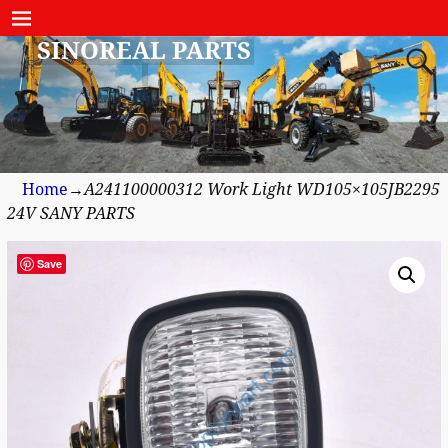
SINOREAL PARTS
Home
→
A241100000312 Work Light WD105×105JB2295
24V SANY PARTS
Save