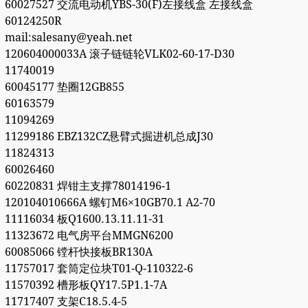
60027527 交流电动机YBS-30(F)左接线盒 左接线盒
60124250R
mail:salesany@yeah.net
120604000033A 滚子链链轮VLK02-60-17-D30
11740019
60045177 垫圈12GB855
60163579
11094269
11299186 EBZ132CZ悬臂式掘进机总成J30
11824313
60026460
60220831 焊钳主支撑78014196-1
120104010666A 螺钉M6×10GB70.1 A2-70
11116034 板Q1600.13.11.11-31
11323672 电气房平台MMGN6200
60085066 镗杆快接板BR130A
11757017 套筒定位块T01-Q-110322-6
11570392 槽形板QY17.5P1.1-7A
11717407 支架C18.5.4-5