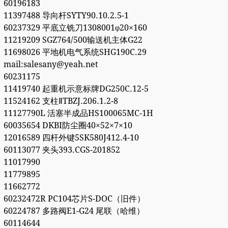
60196183
11397488 导向杆SYTY90.10.2.5-1
60237329 平底立铣刀1308001φ20×160
11219209 SGZ764/500输送机主体G22
11698026 平地机电气系统SHG190C.29
mail:salesany@yeah.net
60231175
11419740 起重机示意标牌DG250C.12-5
11524162 支柱ⅡTBZJ.206.1.2-8
11127790L 活塞半成品HS100065MC-1H
60035654 DKBI防尘圈40×52×7×10
12016589 四杆外键5SK580J412.4-10
60113077 夹头393.CGS-201852
11017990
11779895
11662772
60232472R PC104芯片S-DOC（旧件）
60224787 多路阀E1-G24 尾联（哈维）
60114644