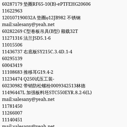
60287179 垫圈RF65-10(B)-ePTFEHG20606
11622963
120107190032A 垫圈φ12JB982 不锈钢
mail:salesany@yeah.net
60282269 C型卷板吊具(B型) 额载32T
11271316 法兰JSD5.1-6
11015506
11436737 右底板SY215C.3.4D.1-4
60295139
60043419
11108683 推移耳G19.4-2
11234474 Q250试压工装-
60230982 带销防松螺栓0009342513林德
11496447L 加强板料坯STC550EYR.8.2-6(L)
mail:salesany@yeah.net
11781450
11266007
11140451
mail:salesany@yeah.net