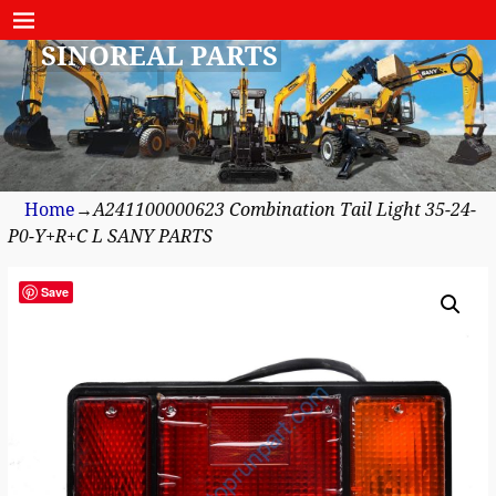
SINOREAL PARTS
Home
→
A241100000623 Combination Tail Light 35-24-
P0-Y+R+C L SANY PARTS
Save