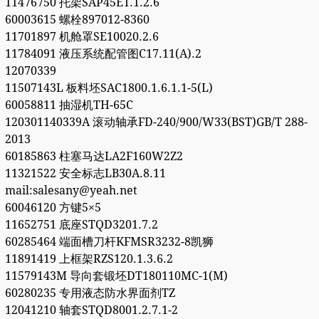
11476750 托架SAP45ET.1.2.6
60003615 螺栓897012-8360
11701897 机舱罩SE10020.2.6
11784091 液压系统配管图C17.11(A).2
12070339
11507143L 板料坯SAC1800.1.6.1.1-5(L)
60058811 抽湿机TH-65C
120301140339A 滚动轴承FD-240/900/W33(BST)GB/T 288-
2013
60185863 柱塞马达LA2F160W2Z2
11321522 安全标志LB30A.8.11
mail:salesany@yeah.net
60046120 方键5×5
11652751 底座STQD3201.7.2
60285464 端面槽刀杆KFMSR3232-8凯狮
11891419 上框架RZS120.1.3.6.2
11579143M 导向套锻坯DT180110MC-1(M)
60280235 专用液态防水界面剂TZ
12041210 轴套STQD8001.2.7.1-2