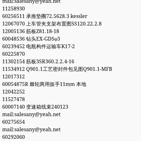
mail:salesany@yeah.net
11258930
60256511 承推垫圈72.5628.3 kessler
12067070 上车管夹支架布置图SS120.22.2.8
12005136 筋板Z81.18-18
60048536 钻头EX-GDSφ3
60239452 电瓶构件运输车K17-2
60225870
11302154 筋板3SR360.2.2.4-16
11534912 Q901.1工艺密封件包见图Q901.1-MFB
12017312
60054875R 棘轮两用扳手11mm 本地
12042252
11527478
60007140 变速箱线束240123
mail:salesany@yeah.net
60275654
mail:salesany@yeah.net
60292060