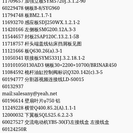
11709657 加强立板SYM5720J.3.1.2-90
60229478 钢板B-8/SYG960
11794748 板BM2.1.7-1
11693270 感应板SDJ250WX.1.2.1-2
11420166 左侧板SMG200.12A.3-3
11544657 封板2SAP120C.13.2.1-5B
11718757 杆头端盖线钻床挡屑板见图
11121666 板Q630.26(a).3-1
11050341 联接板SYM5331J.3.2.18.1-2
110101050130AD3 钢板30×2200×10700/BRINAR450
11084592 桅杆油缸控制阀标识Q320.142(c).3-5
60194777 分割器视频连接线LD-S0015
60132937
mail:salesany@yeah.net
60196614 壁扇叶片φ750 铝
11249228 横管Q400.85.2(A).1.1-1
12000032 下翼板SQLS25.6.2.2-3
60027527 交流电动机YBS-30(F)左接线盒 左接线盒
60124250R