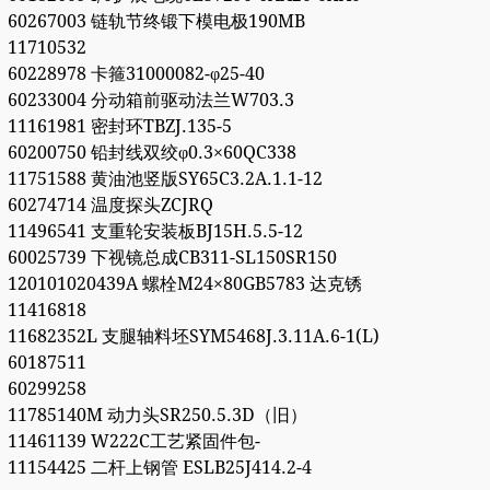
60267003 链轨节终锻下模电极190MB
11710532
60228978 卡箍31000082-φ25-40
60233004 分动箱前驱动法兰W703.3
11161981 密封环TBZJ.135-5
60200750 铅封线双绞φ0.3×60QC338
11751588 黄油池竖版SY65C3.2A.1.1-12
60274714 温度探头ZCJRQ
11496541 支重轮安装板BJ15H.5.5-12
60025739 下视镜总成CB311-SL150SR150
120101020439A 螺栓M24×80GB5783 达克锈
11416818
11682352L 支腿轴料坯SYM5468J.3.11A.6-1(L)
60187511
60299258
11785140M 动力头SR250.5.3D（旧）
11461139 W222C工艺紧固件包-
11154425 二杆上钢管 ESLB25J414.2-4