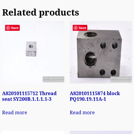
Related products
Save
Save
A820101115712 Thread
A820101115874 block
seat SY200B.1.1.1.1-3
PQ190.19.11A-1
Read more
Read more