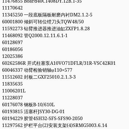
11476855 Board40C1408DY.12B.1-35
11170642
11345250 一段底板隔板耐磨内衬DM2.1.2-5
60001800 倾斜可转位镗刀头TQW48/50
11592273 钻臂推进器推进油缸ZXFP1.8.28
11468092 管Q2000.12.11.6.1-1
60128697
60186056
12025386
60262586R 开式柱塞泵A10VO71DFLR/31R-VSC42K01
60046337 动臂检验销轴φ110×577
11512602 封板二GXF25010.2.1.3-3
11835635
11006201L
11228037
60176078 钢板B-10/610L
60193815 活塞杆JSY30-DG-01
60194229 胶管4SH32-SFS-SFS90-2050
11297562 护栏平台(2)安装支架(4)SRMG5003.6.14