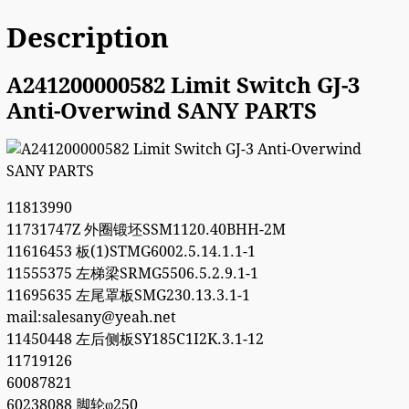
Description
A241200000582 Limit Switch GJ-3
Anti-Overwind SANY PARTS
11813990
11731747Z 外圈锻坯SSM1120.40BHH-2M
11616453 板(1)STMG6002.5.14.1.1-1
11555375 左梯梁SRMG5506.5.2.9.1-1
11695635 左尾罩板SMG230.13.3.1-1
mail:salesany@yeah.net
11450448 左后侧板SY185C1I2K.3.1-12
11719126
60087821
60238088 脚轮φ250