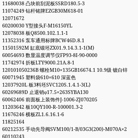
11680038 凸块前刮泥板SSRD180.5-3
11074249 钻杆铭牌EZGB30M618-01
12071672
60200030 Y型接头F-M16150YL
12078038 板Q8500.102.1.1-1
11352316 泵车通用标牌BCW46D.8.1
11501592M 缸底锻坯ZX01.9.14.3.1-1(M)
60054693 数显温度调节仪FP93-8I-90-0000
11742974 折板LTY9000.21A.8-1
120101050236B 螺栓M10×135GB16674.1 10.9级 镀白锌
60071945 塑料袋610×610 深蓝色
12037920L 板3料坯SVC120S.1.4.1-3(L)
60269689D 止退销φ17.5×263SYBA130
60062406 前面板上装饰件J-1006-ZJ070205
11203642 板10QY100-R-100001.3-2
11676246 横板ZL1.6.16.1-6
11825164
60212535 手动先导阀SVM100/1-B/03G3(200)-M070A×2
60110243