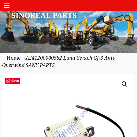
SINOREAL PARTS
Home
→
A241200000582 Limit Switch GJ-3 Anti-
Overwind SANY PARTS
Save