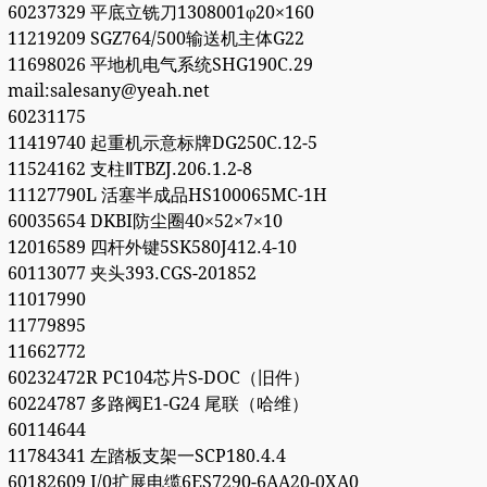
60237329 平底立铣刀1308001φ20×160
11219209 SGZ764/500输送机主体G22
11698026 平地机电气系统SHG190C.29
mail:salesany@yeah.net
60231175
11419740 起重机示意标牌DG250C.12-5
11524162 支柱ⅡTBZJ.206.1.2-8
11127790L 活塞半成品HS100065MC-1H
60035654 DKBI防尘圈40×52×7×10
12016589 四杆外键5SK580J412.4-10
60113077 夹头393.CGS-201852
11017990
11779895
11662772
60232472R PC104芯片S-DOC（旧件）
60224787 多路阀E1-G24 尾联（哈维）
60114644
11784341 左踏板支架一SCP180.4.4
60182609 I/0扩展电缆6ES7290-6AA20-0XA0