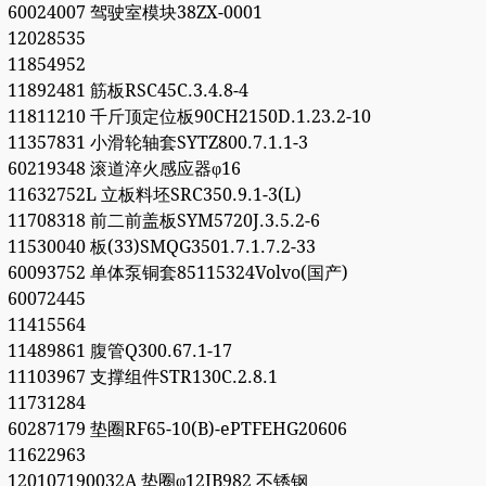
60024007 驾驶室模块38ZX-0001
12028535
11854952
11892481 筋板RSC45C.3.4.8-4
11811210 千斤顶定位板90CH2150D.1.23.2-10
11357831 小滑轮轴套SYTZ800.7.1.1-3
60219348 滚道淬火感应器φ16
11632752L 立板料坯SRC350.9.1-3(L)
11708318 前二前盖板SYM5720J.3.5.2-6
11530040 板(33)SMQG3501.7.1.7.2-33
60093752 单体泵铜套85115324Volvo(国产)
60072445
11415564
11489861 腹管Q300.67.1-17
11103967 支撑组件STR130C.2.8.1
11731284
60287179 垫圈RF65-10(B)-ePTFEHG20606
11622963
120107190032A 垫圈φ12JB982 不锈钢