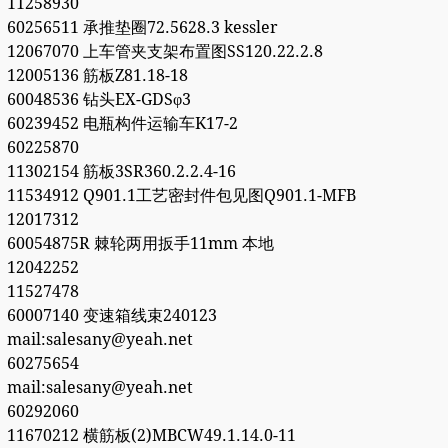
11258930
60256511 承推垫圈72.5628.3 kessler
12067070 上车管夹支架布置图SS120.22.2.8
12005136 筋板Z81.18-18
60048536 钻头EX-GDSφ3
60239452 电瓶构件运输车K17-2
60225870
11302154 筋板3SR360.2.2.4-16
11534912 Q901.1工艺密封件包见图Q901.1-MFB
12017312
60054875R 棘轮两用扳手11mm 本地
12042252
11527478
60007140 变速箱线束240123
mail:salesany@yeah.net
60275654
mail:salesany@yeah.net
60292060
11670212 横筋板(2)MBCW49.1.14.0-11