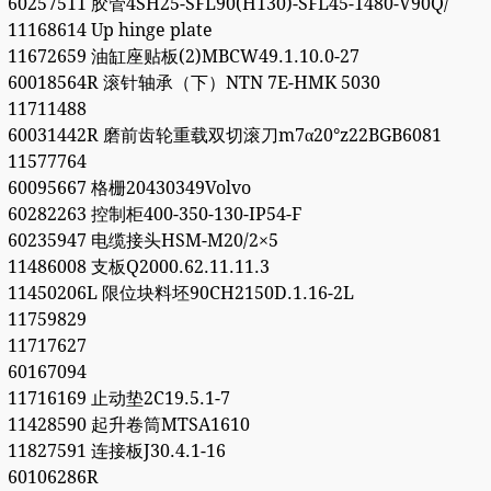
60257511 胶管4SH25-SFL90(H130)-SFL45-1480-V90Q/
11168614 Up hinge plate
11672659 油缸座贴板(2)MBCW49.1.10.0-27
60018564R 滚针轴承（下）NTN 7E-HMK 5030
11711488
60031442R 磨前齿轮重载双切滚刀m7α20°z22BGB6081
11577764
60095667 格栅20430349Volvo
60282263 控制柜400-350-130-IP54-F
60235947 电缆接头HSM-M20/2×5
11486008 支板Q2000.62.11.11.3
11450206L 限位块料坯90CH2150D.1.16-2L
11759829
11717627
60167094
11716169 止动垫2C19.5.1-7
11428590 起升卷筒MTSA1610
11827591 连接板J30.4.1-16
60106286R