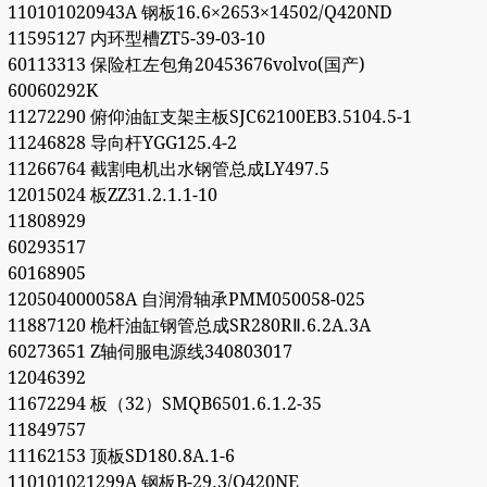
110101020943A 钢板16.6×2653×14502/Q420ND
11595127 内环型槽ZT5-39-03-10
60113313 保险杠左包角20453676volvo(国产)
60060292K
11272290 俯仰油缸支架主板SJC62100EB3.5104.5-1
11246828 导向杆YGG125.4-2
11266764 截割电机出水钢管总成LY497.5
12015024 板ZZ31.2.1.1-10
11808929
60293517
60168905
120504000058A 自润滑轴承PMM050058-025
11887120 桅杆油缸钢管总成SR280RⅡ.6.2A.3A
60273651 Z轴伺服电源线340803017
12046392
11672294 板（32）SMQB6501.6.1.2-35
11849757
11162153 顶板SD180.8A.1-6
110101021299A 钢板B-29.3/Q420NE