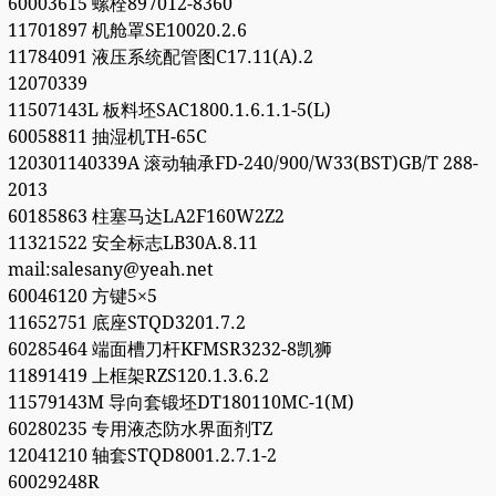
60003615 螺栓897012-8360
11701897 机舱罩SE10020.2.6
11784091 液压系统配管图C17.11(A).2
12070339
11507143L 板料坯SAC1800.1.6.1.1-5(L)
60058811 抽湿机TH-65C
120301140339A 滚动轴承FD-240/900/W33(BST)GB/T 288-
2013
60185863 柱塞马达LA2F160W2Z2
11321522 安全标志LB30A.8.11
mail:salesany@yeah.net
60046120 方键5×5
11652751 底座STQD3201.7.2
60285464 端面槽刀杆KFMSR3232-8凯狮
11891419 上框架RZS120.1.3.6.2
11579143M 导向套锻坯DT180110MC-1(M)
60280235 专用液态防水界面剂TZ
12041210 轴套STQD8001.2.7.1-2
60029248R