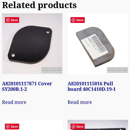
Related products
Save
Save
A820101117871 Cover
A820101115016 Pull
SY200B.1-2
board 40C1410D.19-1
Read more
Read more
Save
Save