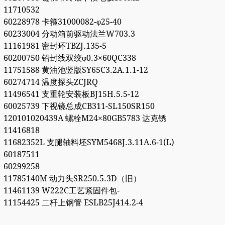
11710532
60228978 卡箍31000082-φ25-40
60233004 分动箱前驱动法兰W703.3
11161981 密封环TBZJ.135-5
60200750 铅封线双绞φ0.3×60QC338
11751588 黄油池竖版SY65C3.2A.1.1-12
60274714 温度探头ZCJRQ
11496541 支重轮安装板BJ15H.5.5-12
60025739 下视镜总成CB311-SL150SR150
120101020439A 螺栓M24×80GB5783 达克锈
11416818
11682352L 支腿轴料坯SYM5468J.3.11A.6-1(L)
60187511
60299258
11785140M 动力头SR250.5.3D（旧）
11461139 W222C工艺紧固件包-
11154425 二杆上钢管 ESLB25J414.2-4