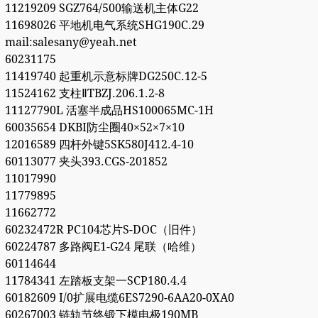
11219209 SGZ764/500输送机主体G22
11698026 平地机电气系统SHG190C.29
mail:salesany@yeah.net
60231175
11419740 起重机示意标牌DG250C.12-5
11524162 支柱ⅡTBZJ.206.1.2-8
11127790L 活塞半成品HS100065MC-1H
60035654 DKBI防尘圈40×52×7×10
12016589 四杆外键5SK580J412.4-10
60113077 夹头393.CGS-201852
11017990
11779895
11662772
60232472R PC104芯片S-DOC（旧件）
60224787 多路阀E1-G24 尾联（哈维）
60114644
11784341 左踏板支架一SCP180.4.4
60182609 I/0扩展电缆6ES7290-6AA20-0XA0
60267003 链轨节终锻下模电极190MB