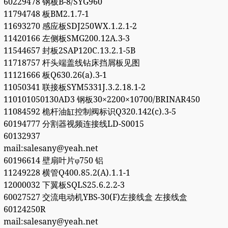
60229478 钢板B-8/SYG960
11794748 板BM2.1.7-1
11693270 感应板SDJ250WX.1.2.1-2
11420166 左侧板SMG200.12A.3-3
11544657 封板2SAP120C.13.2.1-5B
11718757 杆头端盖线钻床挡屑板见图
11121666 板Q630.26(a).3-1
11050341 联接板SYM5331J.3.2.18.1-2
110101050130AD3 钢板30×2200×10700/BRINAR450
11084592 桅杆油缸控制阀标识Q320.142(c).3-5
60194777 分割器视频连接线LD-S0015
60132937
mail:salesany@yeah.net
60196614 壁扇叶片φ750 铝
11249228 横管Q400.85.2(A).1.1-1
12000032 下翼板SQLS25.6.2.2-3
60027527 交流电动机YBS-30(F)左接线盒 左接线盒
60124250R
mail:salesany@yeah.net