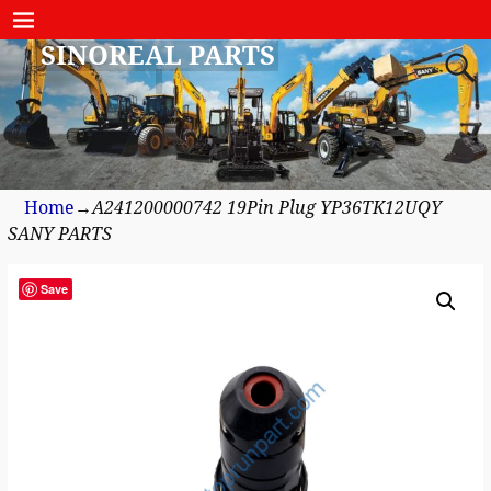
SINOREAL PARTS
Home
→
A241200000742 19Pin Plug YP36TK12UQY
SANY PARTS
Save