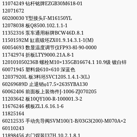
11074249 钻杆铭牌EZGB30M618-01
12071672
60200030 Y型接头F-M16150YL
12078038 板Q8500.102.1.1-1
11352316 泵车通用标牌BCW46D.8.1
11501592M 缸底锻坯ZX01.9.14.3.1-1(M)
60054693 数显温度调节仪FP93-8I-90-0000
11742974 折板LTY9000.21A.8-1
120101050236B 螺栓M10×135GB16674.1 10.9级 镀白锌
60071945 塑料袋610×610 深蓝色
12037920L 板3料坯SVC120S.1.4.1-3(L)
60269689D 止退销φ17.5×263SYBA130
60062406 前面板上装饰件J-1006-ZJ070205
11203642 板10QY100-R-100001.3-2
11676246 横板ZL1.6.16.1-6
11825164
60212535 手动先导阀SVM100/1-B/03G3(200)-M070A×2
60110243
11898456 右门焊装J37H.10.2.1.8.1