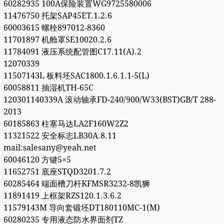
60282935 100A保险装置WG9725580006
11476750 托架SAP45ET.1.2.6
60003615 螺栓897012-8360
11701897 机舱罩SE10020.2.6
11784091 液压系统配管图C17.11(A).2
12070339
11507143L 板料坯SAC1800.1.6.1.1-5(L)
60058811 抽湿机TH-65C
120301140339A 滚动轴承FD-240/900/W33(BST)GB/T 288-
2013
60185863 柱塞马达LA2F160W2Z2
11321522 安全标志LB30A.8.11
mail:salesany@yeah.net
60046120 方键5×5
11652751 底座STQD3201.7.2
60285464 端面槽刀杆KFMSR3232-8凯狮
11891419 上框架RZS120.1.3.6.2
11579143M 导向套锻坯DT180110MC-1(M)
60280235 专用液态防水界面剂TZ