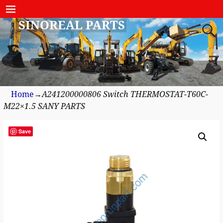
SINOREAL PARTS
Home
→
A241200000806 Switch THERMOSTAT-T60C-
M22×1.5 SANY PARTS
Save