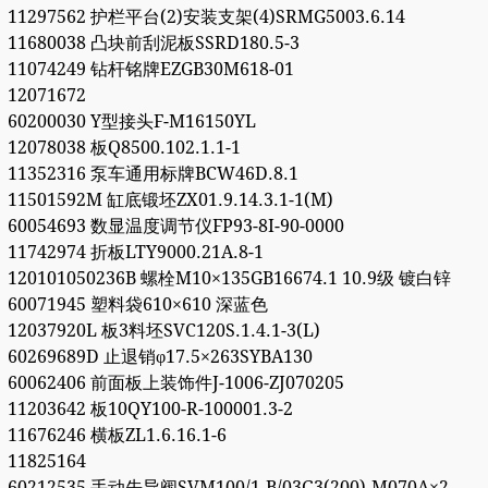
11297562 护栏平台(2)安装支架(4)SRMG5003.6.14
11680038 凸块前刮泥板SSRD180.5-3
11074249 钻杆铭牌EZGB30M618-01
12071672
60200030 Y型接头F-M16150YL
12078038 板Q8500.102.1.1-1
11352316 泵车通用标牌BCW46D.8.1
11501592M 缸底锻坯ZX01.9.14.3.1-1(M)
60054693 数显温度调节仪FP93-8I-90-0000
11742974 折板LTY9000.21A.8-1
120101050236B 螺栓M10×135GB16674.1 10.9级 镀白锌
60071945 塑料袋610×610 深蓝色
12037920L 板3料坯SVC120S.1.4.1-3(L)
60269689D 止退销φ17.5×263SYBA130
60062406 前面板上装饰件J-1006-ZJ070205
11203642 板10QY100-R-100001.3-2
11676246 横板ZL1.6.16.1-6
11825164
60212535 手动先导阀SVM100/1-B/03G3(200)-M070A×2