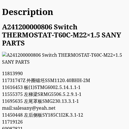
Description
A241200000806 Switch
THERMOSTAT-T60C-M22×1.5 SANY
PARTS
11813990
11731747Z 外圈锻坯SSM1120.40BHH-2M
11616453 板(1)STMG6002.5.14.1.1-1
11555375 左梯梁SRMG5506.5.2.9.1-1
11695635 左尾罩板SMG230.13.3.1-1
mail:salesany@yeah.net
11450448 左后侧板SY185C1I2K.3.1-12
11719126
60087821