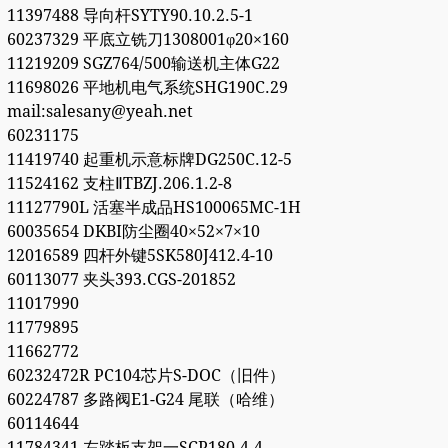
11397488 导向杆SYTY90.10.2.5-1
60237329 平底立铣刀1308001φ20×160
11219209 SGZ764/500输送机主体G22
11698026 平地机电气系统SHG190C.29
mail:salesany@yeah.net
60231175
11419740 起重机示意标牌DG250C.12-5
11524162 支柱ⅡTBZJ.206.1.2-8
11127790L 活塞半成品HS100065MC-1H
60035654 DKBI防尘圈40×52×7×10
12016589 四杆外键5SK580J412.4-10
60113077 夹头393.CGS-201852
11017990
11779895
11662772
60232472R PC104芯片S-DOC（旧件）
60224787 多路阀E1-G24 尾联（哈维）
60114644
11784341 左踏板支架一SCP180.4.4