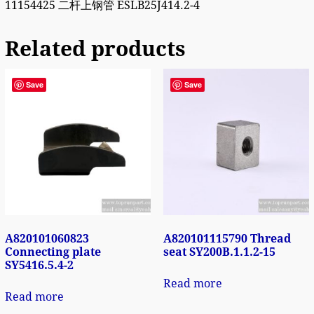
11154425 二杆上钢管 ESLB25J414.2-4
Related products
Save
Save
A820101060823
A820101115790 Thread
Connecting plate
seat SY200B.1.1.2-15
SY5416.5.4-2
Read more
Read more