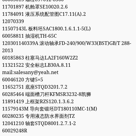
11701897 机舱罩SE10020.2.6
11784091 液压系统配管图C17.11(A).2
12070339
11507143L 板料坯SAC1800.1.6.1.1-5(L)
60058811 抽湿机TH-65C
120301140339A 滚动轴承FD-240/900/W33(BST)GB/T 288-
2013
60185863 柱塞马达LA2F160W2Z2
11321522 安全标志LB30A.8.11
mail:salesany@yeah.net
60046120 方键5×5
11652751 底座STQD3201.7.2
60285464 端面槽刀杆KFMSR3232-8凯狮
11891419 上框架RZS120.1.3.6.2
11579143M 导向套锻坯DT180110MC-1(M)
60280235 专用液态防水界面剂TZ
12041210 轴套STQD8001.2.7.1-2
60029248R