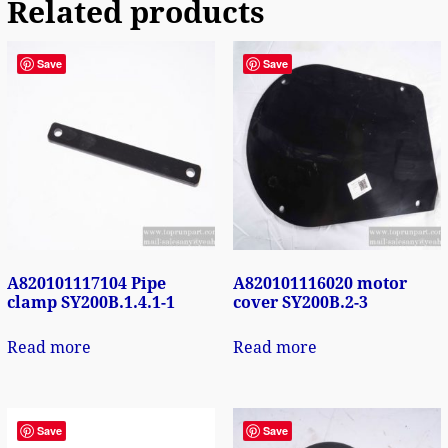
Related products
Save
Save
A820101117104 Pipe
A820101116020 motor
clamp SY200B.1.4.1-1
cover SY200B.2-3
Read more
Read more
Save
Save