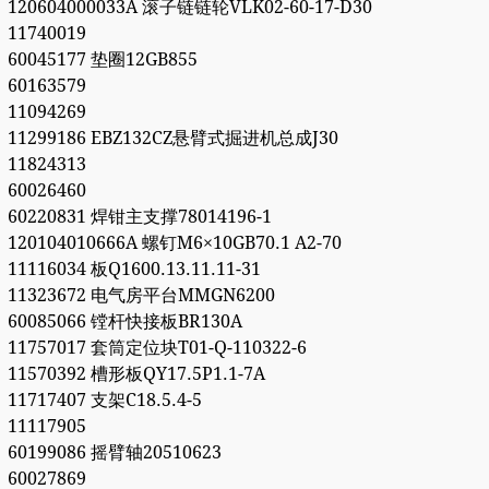
120604000033A 滚子链链轮VLK02-60-17-D30
11740019
60045177 垫圈12GB855
60163579
11094269
11299186 EBZ132CZ悬臂式掘进机总成J30
11824313
60026460
60220831 焊钳主支撑78014196-1
120104010666A 螺钉M6×10GB70.1 A2-70
11116034 板Q1600.13.11.11-31
11323672 电气房平台MMGN6200
60085066 镗杆快接板BR130A
11757017 套筒定位块T01-Q-110322-6
11570392 槽形板QY17.5P1.1-7A
11717407 支架C18.5.4-5
11117905
60199086 摇臂轴20510623
60027869