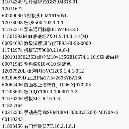
11074249 钻杆铭牌EZGB30M618-01
12071672
60200030 Y型接头F-M16150YL
12078038 板Q8500.102.1.1-1
11352316 泵车通用标牌BCW46D.8.1
11501592M 缸底锻坯ZX01.9.14.3.1-1(M)
60054693 数显温度调节仪FP93-8I-90-0000
11742974 折板LTY9000.21A.8-1
120101050236B 螺栓M10×135GB16674.1 10.9级 镀白锌
60071945 塑料袋610×610 深蓝色
12037920L 板3料坯SVC120S.1.4.1-3(L)
60269689D 止退销φ17.5×263SYBA130
60062406 前面板上装饰件J-1006-ZJ070205
11203642 板10QY100-R-100001.3-2
11676246 横板ZL1.6.16.1-6
11825164
60212535 手动先导阀SVM100/1-B/03G3(200)-M070A×2
60110243
11898456 右门焊装J37H.10.2.1.8.1