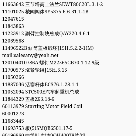
11663642 三节塔筒上法兰SEWT80C20L.3.1-2
11101025 梭阀阀体SY5375.6.6.31.1-1B
12047615
11843863
11223912 副臂控制块总成QAY220.4.6.1
12069568
11496522B 缸筒盖板锻坯J15H.5.2.2-1(M)
mail:salesany@yeah.net
120104010786A 螺钉M22×65GB70.1 12.9级
11700573 涨紧轮组J15H.5.15
11050266
11887036 活塞杆体BCS76.1.28.1-1
11052094 STC500E汽车起重机总成
11844329 盖板Z63.18-6
60113979 Starting Motor Field Coil
60001273
11683445
11693753 板(5)SMQB6501.17-5
60196960 曲线叶片(右)QH400Z8片/组