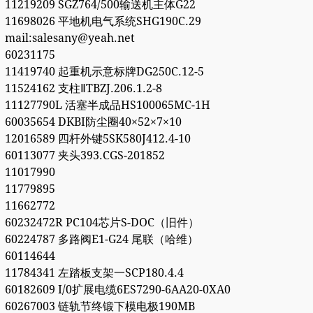
11219209 SGZ764/500输送机主体G22
11698026 平地机电气系统SHG190C.29
mail:salesany@yeah.net
60231175
11419740 起重机示意标牌DG250C.12-5
11524162 支柱ⅡTBZJ.206.1.2-8
11127790L 活塞半成品HS100065MC-1H
60035654 DKBI防尘圈40×52×7×10
12016589 四杆外键5SK580J412.4-10
60113077 夹头393.CGS-201852
11017990
11779895
11662772
60232472R PC104芯片S-DOC（旧件）
60224787 多路阀E1-G24 尾联（哈维）
60114644
11784341 左踏板支架一SCP180.4.4
60182609 I/0扩展电缆6ES7290-6AA20-0XA0
60267003 链轨节终锻下模电极190MB