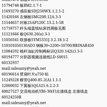
11794748 板BM2.1.7-1
11693270 感应板SDJ250WX.1.2.1-2
11420166 左侧板SMG200.12A.3-3
11544657 封板2SAP120C.13.2.1-5B
11718757 杆头端盖线钻床挡屑板见图
11121666 板Q630.26(a).3-1
11050341 联接板SYM5331J.3.2.18.1-2
110101050130AD3 钢板30×2200×10700/BRINAR450
11084592 桅杆油缸控制阀标识Q320.142(c).3-5
60194777 分割器视频连接线LD-S0015
60132937
mail:salesany@yeah.net
60196614 壁扇叶片φ750 铝
11249228 横管Q400.85.2(A).1.1-1
12000032 下翼板SQLS25.6.2.2-3
60027527 交流电动机YBS-30(F)左接线盒 左接线盒
60124250R
mail:salesany@yeah.net