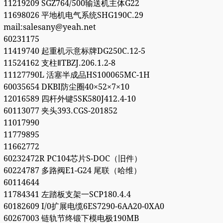
11219209 SGZ764/500输送机主体G22
11698026 平地机电气系统SHG190C.29
mail:salesany@yeah.net
60231175
11419740 起重机示意标牌DG250C.12-5
11524162 支柱ⅡTBZJ.206.1.2-8
11127790L 活塞半成品HS100065MC-1H
60035654 DKBI防尘圈40×52×7×10
12016589 四杆外键5SK580J412.4-10
60113077 夹头393.CGS-201852
11017990
11779895
11662772
60232472R PC104芯片S-DOC（旧件）
60224787 多路阀E1-G24 尾联（哈维）
60114644
11784341 左踏板支架一SCP180.4.4
60182609 I/0扩展电缆6ES7290-6AA20-0XA0
60267003 链轨节终锻下模电极190MB