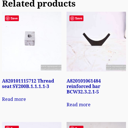
Related products
Save
Save
A820101115712 Thread
A820101061484
seat SY200B.1.1.1.1-3
reinforced bar
BCW32.3.2.1-5
Read more
Read more