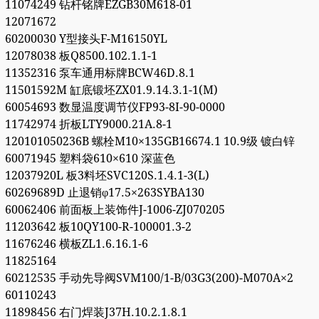
11074249 钻杆铭牌EZGB30M618-01
12071672
60200030 Y型接头F-M16150YL
12078038 板Q8500.102.1.1-1
11352316 泵车通用标牌BCW46D.8.1
11501592M 缸底锻坯ZX01.9.14.3.1-1(M)
60054693 数显温度调节仪FP93-8I-90-0000
11742974 折板LTY9000.21A.8-1
120101050236B 螺栓M10×135GB16674.1 10.9级 镀白锌
60071945 塑料袋610×610 深蓝色
12037920L 板3料坯SVC120S.1.4.1-3(L)
60269689D 止退销φ17.5×263SYBA130
60062406 前面板上装饰件J-1006-ZJ070205
11203642 板10QY100-R-100001.3-2
11676246 横板ZL1.6.16.1-6
11825164
60212535 手动先导阀SVM100/1-B/03G3(200)-M070A×2
60110243
11898456 右门焊装J37H.10.2.1.8.1