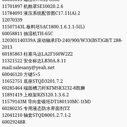
11701897 机舱罩SE10020.2.6
11784091 液压系统配管图C17.11(A).2
12070339
11507143L 板料坯SAC1800.1.6.1.1-5(L)
60058811 抽湿机TH-65C
120301140339A 滚动轴承FD-240/900/W33(BST)GB/T 288-
2013
60185863 柱塞马达LA2F160W2Z2
11321522 安全标志LB30A.8.11
mail:salesany@yeah.net
60046120 方键5×5
11652751 底座STQD3201.7.2
60285464 端面槽刀杆KFMSR3232-8凯狮
11891419 上框架RZS120.1.3.6.2
11579143M 导向套锻坯DT180110MC-1(M)
60280235 专用液态防水界面剂TZ
12041210 轴套STQD8001.2.7.1-2
60029248R