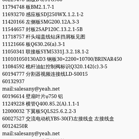
11794748 板BM2.1.7-1
11693270 感应板SDJ250WX.1.2.1-2
11420166 左侧板SMG200.12A.3-3
11544657 封板2SAP120C.13.2.1-5B
11718757 杆头端盖线钻床挡屑板见图
11121666 板Q630.26(a).3-1
11050341 联接板SYM5331J.3.2.18.1-2
110101050130AD3 钢板30×2200×10700/BRINAR450
11084592 桅杆油缸控制阀标识Q320.142(c).3-5
60194777 分割器视频连接线LD-S0015
60132937
mail:salesany@yeah.net
60196614 壁扇叶片φ750 铝
11249228 横管Q400.85.2(A).1.1-1
12000032 下翼板SQLS25.6.2.2-3
60027527 交流电动机YBS-30(F)左接线盒 左接线盒
60124250R
mail:salesany@yeah.net