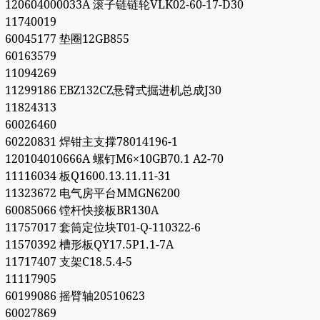
120604000033A 滚子链链轮VLK02-60-17-D30
11740019
60045177 垫圈12GB855
60163579
11094269
11299186 EBZ132CZ悬臂式掘进机总成J30
11824313
60026460
60220831 焊钳主支撑78014196-1
120104010666A 螺钉M6×10GB70.1 A2-70
11116034 板Q1600.13.11.11-31
11323672 电气房平台MMGN6200
60085066 镗杆快接板BR130A
11757017 套筒定位块T01-Q-110322-6
11570392 槽形板QY17.5P1.1-7A
11717407 支架C18.5.4-5
11117905
60199086 摇臂轴20510623
60027869