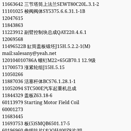
11663642 三节塔筒上法兰SEWT80C20L.3.1-2
11101025 梭阀阀体SY5375.6.6.31.1-1B
12047615
11843863
11223912 副臂控制块总成QAY220.4.6.1
12069568
11496522B 缸筒盖板锻坯J15H.5.2.2-1(M)
mail:salesany@yeah.net
120104010786A 螺钉M22×65GB70.1 12.9级
11700573 涨紧轮组J15H.5.15
11050266
11887036 活塞杆体BCS76.1.28.1-1
11052094 STC500E汽车起重机总成
11844329 盖板Z63.18-6
60113979 Starting Motor Field Coil
60001273
11683445
11693753 板(5)SMQB6501.17-5
60196960 曲线叶片(右)QH400Z8片/组